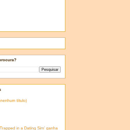
procura?
s
(nenhum título)
'Trapped in a Dating Sim' ganha