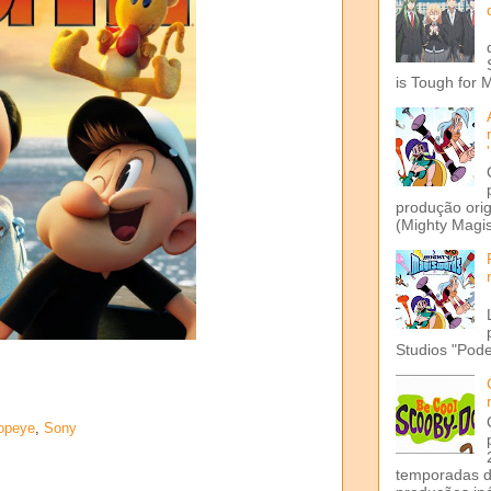
is Tough for 
produção ori
(Mighty Magis
Studios "Pode
opeye
,
Sony
temporadas d