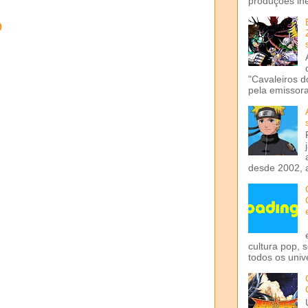
produções iné
o
"Cavaleiros d
pela emissora 
desde 2002, 
cultura pop, 
todos os univ