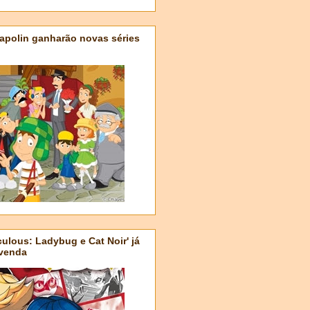
apolin ganharão novas séries
ulous: Ladybug e Cat Noir' já
-venda