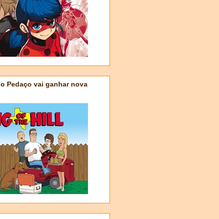
do Pedaço vai ganhar nova