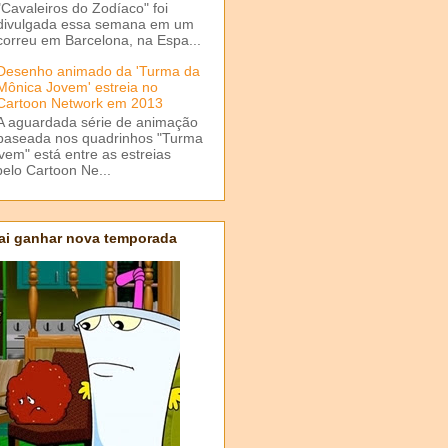
"Cavaleiros do Zodíaco" foi
divulgada essa semana em um
correu em Barcelona, na Espa...
Desenho animado da 'Turma da
Mônica Jovem' estreia no
Cartoon Network em 2013
A aguardada série de animação
baseada nos quadrinhos "Turma
em" está entre as estreias
elo Cartoon Ne...
ai ganhar nova temporada