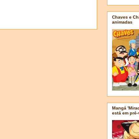
Chaves e Ch
animadas
Mangá 'Mirac
está em pré