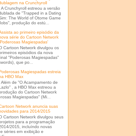
dublagem na Crunchyroll
A Crunchyroll estreou a versão
dublada de "Trapped in a Dating
Sim: The World of Otome Game
Mobs", produção do estú...
Assista ao primeiro episódio da
nova série do Cartoon Network
'Poderosas Magiespadas'
O Cartoon Network divulgou os
primeiros episódios da nova
ginal "Poderosas Magiespadas"
words), que po...
Poderosas Magiespadas estreia
na HBO Max
Além de "O Acampamento de
Lazlo" , a HBO Max estreou a
produção do Cartoon Network
rosas Magiespadas" (Mi...
Cartoon Network anuncia suas
novidades para 2014/2015
O Cartoon Network divulgou seus
projetos para a programação
2014/2015, incluíndo novas
e séries em exibição e