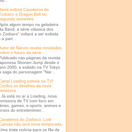
di...
Band exibirá Cavaleiros do
Zodíaco e Dragon Ball no
segundo semestre
Após algum tempo na geladeira
da Band, a série clássica dos
o Zodíaco" voltará a ser exibida
a part...
Autor de Naruto revela novidades
sobre o futuro da série
Publicado nas páginas da revista
japonesa Shonen Jump desde o
ano 2000, e exibido na TV Tokyo
a saga do personagem "Nar...
Canal Loading estreia na TV!
Confira os detalhes da nova
emissora
Já está no ar a Loading, nova
emissora de TV com foco em
séries, games, e-sports, animes e
ersos do entretenimen...
Cavaleiros do Zodíaco: Lost
Canvas não terá nova temporada
Uma triste notícia para os fãs de