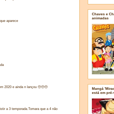
Chaves e Ch
animadas
 que aparece
ada
em 2020 e ainda n lançou 🥺🥺🥺
Mangá 'Mirac
está em pré
istir a 3 temporada.Tomara que a 4 não