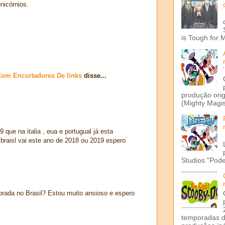
nicórnios.
is Tough for 
Com Encurtadores De links
disse...
produção ori
(Mighty Magis
 que na italia , eua e portugual já esta
braisl vai este ano de 2018 ou 2019 espero
Studios "Pode
orada no Brasil? Estou muito ansioso e espero
temporadas d