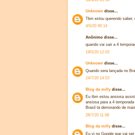
Unknown
disse...
Tbm estou querendo saber, 
4/5/20 00:14
Anônimo disse...
quando vai sair a 4 tempora
19/5/20 12:03
Unknown
disse...
Quando sera lançada no Bra
24/7/20 14:53
Blog da milly
disse...
Eu tbm estou ansiosa assis
ansiosa para a 4 temporada 
Brasil tá demorando de mai
28/7/20 11:08
Blog da milly
disse...
Eu vi no Google que vai ser