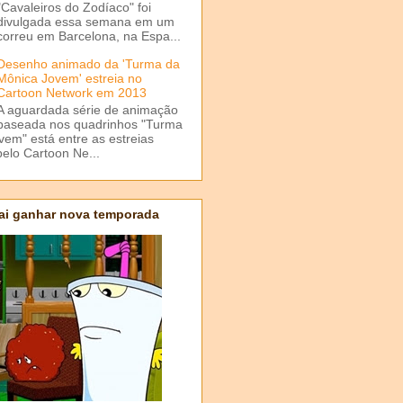
"Cavaleiros do Zodíaco" foi
divulgada essa semana em um
correu em Barcelona, na Espa...
Desenho animado da 'Turma da
Mônica Jovem' estreia no
Cartoon Network em 2013
A aguardada série de animação
baseada nos quadrinhos "Turma
em" está entre as estreias
elo Cartoon Ne...
ai ganhar nova temporada