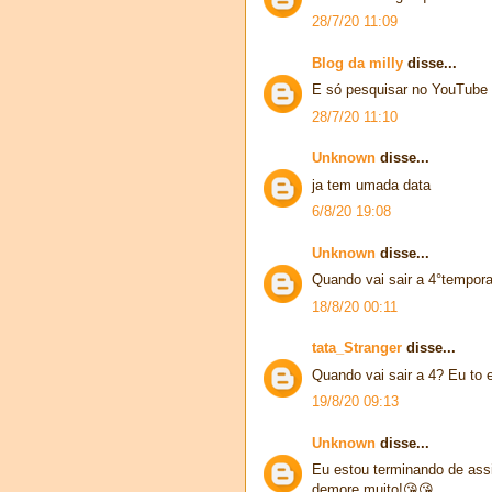
28/7/20 11:09
Blog da milly
disse...
E só pesquisar no YouTube
28/7/20 11:10
Unknown
disse...
ja tem umada data
6/8/20 19:08
Unknown
disse...
Quando vai sair a 4°tempor
18/8/20 00:11
tata_Stranger
disse...
Quando vai sair a 4? Eu to 
19/8/20 09:13
Unknown
disse...
Eu estou terminando de ass
demore muito!😘😘