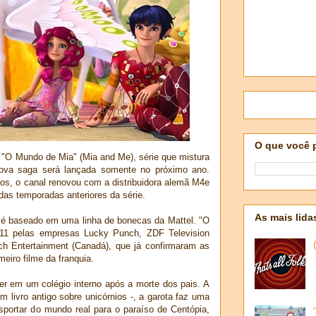
O que você 
 "O Mundo de Mia" (Mia and Me), série que mistura
nova saga será lançada somente no próximo ano.
os, o canal renovou com a distribuidora alemã M4e
 das temporadas anteriores da série.
As mais lida
o é baseado em uma linha de bonecas da Mattel. "O
11 pelas empresas Lucky Punch, ZDF Television
rch Entertainment (Canadá), que já confirmaram as
eiro filme da franquia.
r em um colégio interno após a morte dos pais. A
um livro antigo sobre unicórnios -, a garota faz uma
sportar do mundo real para o paraíso de Centópia,