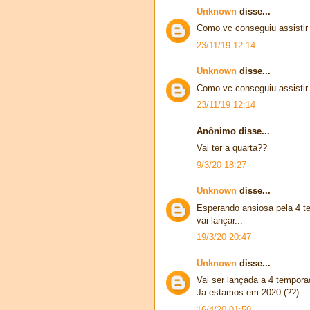
Unknown
disse...
Como vc conseguiu assistir 
23/11/19 12:14
Unknown
disse...
Como vc conseguiu assistir 
23/11/19 12:14
Anônimo disse...
Vai ter a quarta??
9/3/20 18:27
Unknown
disse...
Esperando ansiosa pela 4 t
vai lançar...
19/3/20 20:47
Unknown
disse...
Vai ser lançada a 4 tempor
Ja estamos em 2020 (??)
16/4/20 01:59