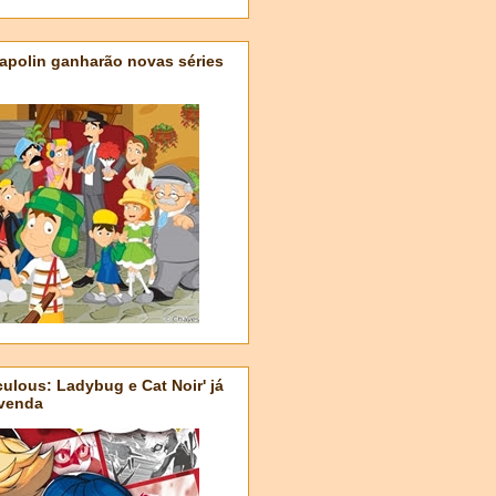
apolin ganharão novas séries
ulous: Ladybug e Cat Noir' já
-venda