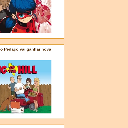
do Pedaço vai ganhar nova