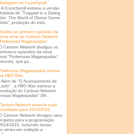
dublagem na Crunchyroll
A Crunchyroll estreou a versão
dublada de "Trapped in a Dating
Sim: The World of Otome Game
Mobs", produção do estú...
Assista ao primeiro episódio da
nova série do Cartoon Network
'Poderosas Magiespadas'
O Cartoon Network divulgou os
primeiros episódios da nova
ginal "Poderosas Magiespadas"
words), que po...
Poderosas Magiespadas estreia
na HBO Max
Além de "O Acampamento de
Lazlo" , a HBO Max estreou a
produção do Cartoon Network
rosas Magiespadas" (Mi...
Cartoon Network anuncia suas
novidades para 2014/2015
O Cartoon Network divulgou seus
projetos para a programação
2014/2015, incluíndo novas
e séries em exibição e