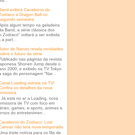
di...
Band exibirá Cavaleiros do
Zodíaco e Dragon Ball no
segundo semestre
Após algum tempo na geladeira
da Band, a série clássica dos
o Zodíaco" voltará a ser exibida
a part...
Autor de Naruto revela novidades
sobre o futuro da série
Publicado nas páginas da revista
japonesa Shonen Jump desde o
ano 2000, e exibido na TV Tokyo
a saga do personagem "Nar...
Canal Loading estreia na TV!
Confira os detalhes da nova
emissora
Já está no ar a Loading, nova
emissora de TV com foco em
séries, games, e-sports, animes e
ersos do entretenimen...
Cavaleiros do Zodíaco: Lost
Canvas não terá nova temporada
Uma triste notícia para os fãs de