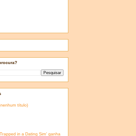
procura?
s
(nenhum título)
'Trapped in a Dating Sim' ganha