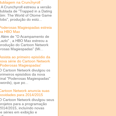
dublagem na Crunchyroll
A Crunchyroll estreou a versão
dublada de "Trapped in a Dating
Sim: The World of Otome Game
Mobs", produção do estú...
Poderosas Magiespadas estreia
na HBO Max
Além de "O Acampamento de
Lazlo" , a HBO Max estreou a
produção do Cartoon Network
rosas Magiespadas" (Mi...
Assista ao primeiro episódio da
nova série do Cartoon Network
'Poderosas Magiespadas'
O Cartoon Network divulgou os
primeiros episódios da nova
ginal "Poderosas Magiespadas"
words), que po...
Cartoon Network anuncia suas
novidades para 2014/2015
O Cartoon Network divulgou seus
projetos para a programação
2014/2015, incluíndo novas
e séries em exibição e