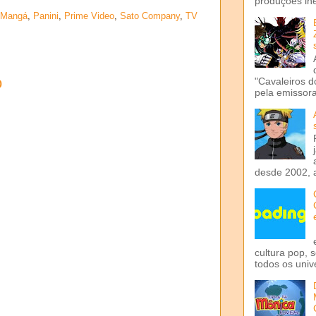
produções iné
Mangá
,
Panini
,
Prime Video
,
Sato Company
,
TV
o
"Cavaleiros d
pela emissora 
desde 2002, 
cultura pop, 
todos os univ