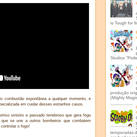
is Tough for 
Studios "Pode
produção ori
(Mighty Magis
ndo combustão espontânea a qualquer momento, e
pecializada em cuidar desses estranhos casos.
riso sinistro e passado tenebroso que gera fogo
, que se une a outros bombeiros que combatem
controlar o fogo!
temporadas d