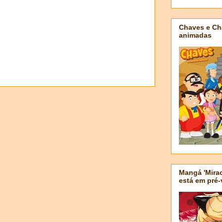
Chaves e Ch
animadas
Mangá 'Mirac
está em pré