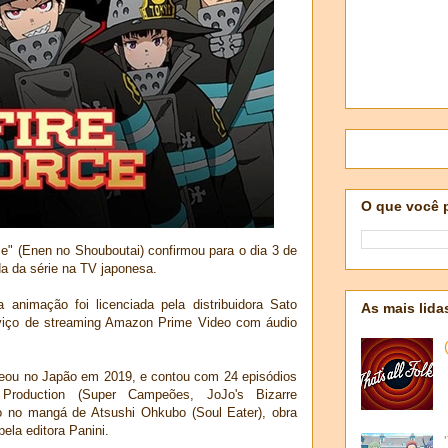
O que você 
e" (Enen no Shouboutai) confirmou para o dia 3 de
da da série na TV japonesa.
 animação foi licenciada pela distribuidora Sato
As mais lida
viço de streaming Amazon Prime Video com áudio
reou no Japão em 2019, e contou com 24 episódios
 Production (Super Campeões, JoJo's Bizarre
o no mangá de Atsushi Ohkubo (Soul Eater), obra
ela editora Panini.