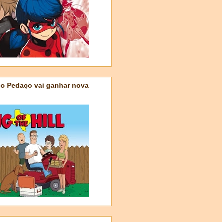
do Pedaço vai ganhar nova