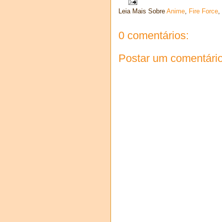
Leia Mais Sobre
Anime
,
Fire Force
,
0 comentários:
Postar um comentári