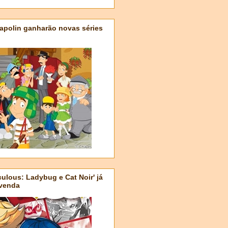
apolin ganharão novas séries
ulous: Ladybug e Cat Noir' já
-venda