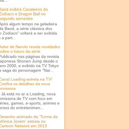
di...
Band exibirá Cavaleiros do
Zodíaco e Dragon Ball no
segundo semestre
Após algum tempo na geladeira
da Band, a série clássica dos
o Zodíaco" voltará a ser exibida
a part...
Autor de Naruto revela novidades
sobre o futuro da série
Publicado nas páginas da revista
japonesa Shonen Jump desde o
ano 2000, e exibido na TV Tokyo
a saga do personagem "Nar...
Canal Loading estreia na TV!
Confira os detalhes da nova
emissora
Já está no ar a Loading, nova
emissora de TV com foco em
séries, games, e-sports, animes e
ersos do entretenimen...
Desenho animado da 'Turma da
Mônica Jovem' estreia no
Cartoon Network em 2013