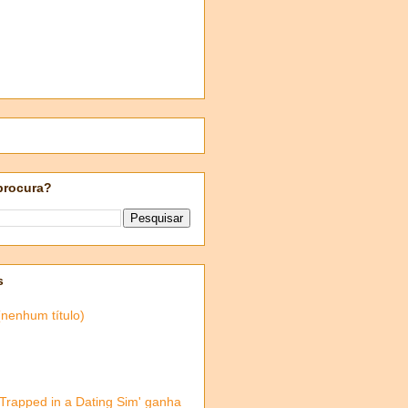
procura?
s
(nenhum título)
'Trapped in a Dating Sim' ganha