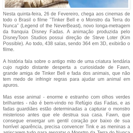
Nesta quinta-feira, 26 de Fevereiro, chega aos cinemas de
todo o Brasil o filme "Tinker Bell e o Monstro da Terra do
Nunca" (Legend of the NeverBeast), novo longa-metragem
da franquia Disney Fadas. A animação produzida pelo
DisneyToon Studios possui direção de Steve Loter (Kim
Possible). Ao todo, 438 salas, sendo 364 em 3D, exibirão o
filme.
A história fala sobre o antigo mito de uma criatura lendária
cujo rugido distante desperta a curiosidade de Fawn,
grande amiga de Tinker Bell e fada dos animais, que não
tem medo de infringir regras para ajudar um animal em
apuros.
Mas esse animal - enorme e estranho com olhos verdes
brilhantes - não é bem-vindo no Refúgio das Fadas, e as
fadas guardiães estão determinadas a capturar o monstro
misterioso antes que ele destrua sua casa. Fawn, que
consegue enxergar um gentil coração por baixo de sua
horrível aparência, precisa convencer Tink e as meninas a
arriscarem tudo para resgatar o Monstro da Terra do Nunca