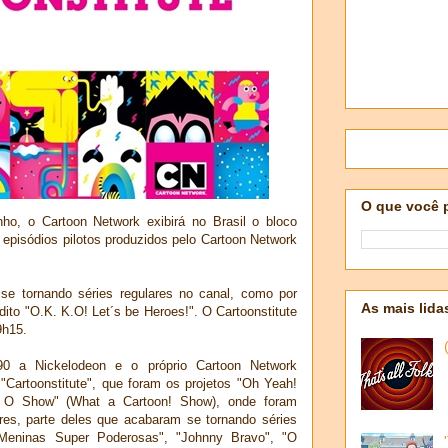
O que você 
unho, o Cartoon Network exibirá no Brasil o bloco
 episódios pilotos produzidos pelo Cartoon Network
se tornando séries regulares no canal, como por
As mais lida
ito "O.K. K.O! Let´s be Heroes!". O Cartoonstitute
9h15.
0 a Nickelodeon e o próprio Cartoon Network
"Cartoonstitute", que foram os projetos "Oh Yeah!
s: O Show" (What a Cartoon! Show), onde foram
res, parte deles que acabaram se tornando séries
Meninas Super Poderosas", "Johnny Bravo", "O