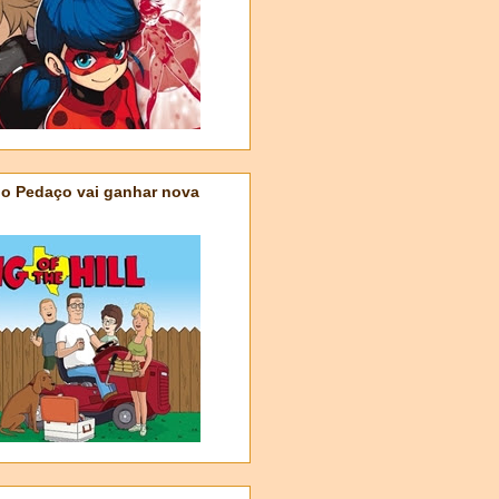
do Pedaço vai ganhar nova