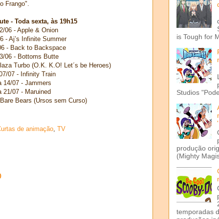
 o Frango".
ute - Toda sexta, às 19h15
2/06 - Apple & Onion
is Tough for 
6 - Aj’s Infinite Summer
06 - Back to Backspace
3/06 - Bottoms Butte
laza Turbo (O.K. K.O! Let´s be Heroes)
07/07 - Infinity Train
a 14/07 - Jammers
a 21/07 - Maruined
Studios "Pode
 Bare Bears (Ursos sem Curso)
urtas de animação
,
TV
produção ori
(Mighty Magis
o
temporadas d