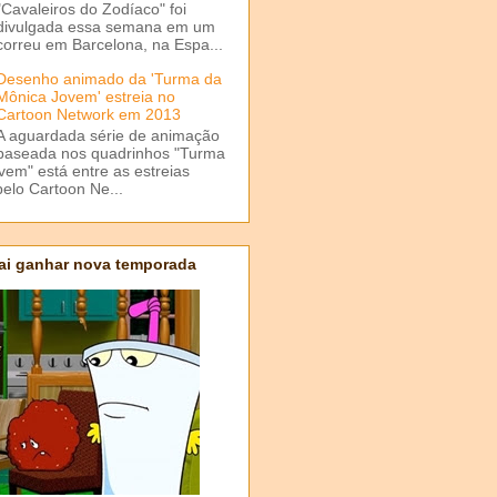
"Cavaleiros do Zodíaco" foi
divulgada essa semana em um
correu em Barcelona, na Espa...
Desenho animado da 'Turma da
Mônica Jovem' estreia no
Cartoon Network em 2013
A aguardada série de animação
baseada nos quadrinhos "Turma
em" está entre as estreias
elo Cartoon Ne...
ai ganhar nova temporada