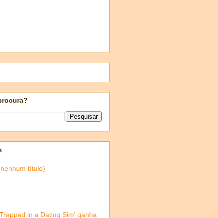
procura?
s
(nenhum título)
'Trapped in a Dating Sim' ganha