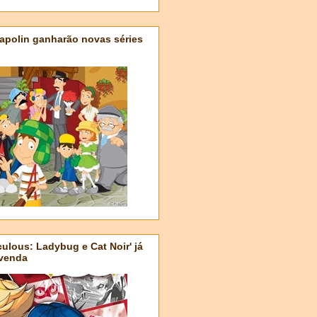
apolin ganharão novas séries
ulous: Ladybug e Cat Noir' já
-venda