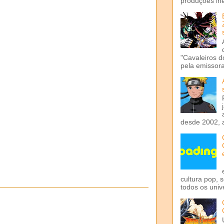
produções iné
"Cavaleiros d
pela emissora 
desde 2002, 
cultura pop, 
todos os univ