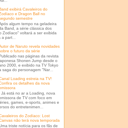
di...
Band exibirá Cavaleiros do
Zodíaco e Dragon Ball no
segundo semestre
Após algum tempo na geladeira
da Band, a série clássica dos
o Zodíaco" voltará a ser exibida
a part...
Autor de Naruto revela novidades
sobre o futuro da série
Publicado nas páginas da revista
japonesa Shonen Jump desde o
ano 2000, e exibido na TV Tokyo
a saga do personagem "Nar...
Canal Loading estreia na TV!
Confira os detalhes da nova
emissora
Já está no ar a Loading, nova
emissora de TV com foco em
séries, games, e-sports, animes e
ersos do entretenimen...
Cavaleiros do Zodíaco: Lost
Canvas não terá nova temporada
Uma triste notícia para os fãs de