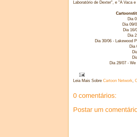
Laboratório de Dexter", e "A Vaca e
Cartoonstit
Dia 0
Dia 09/0
Dia 16/
Dia 2
Dia 30/06 - Lakewood P
Dia 
Di
Di
Dia 28/07 - We
Leia Mais Sobre
Cartoon Network
,
C
0 comentários:
Postar um comentári