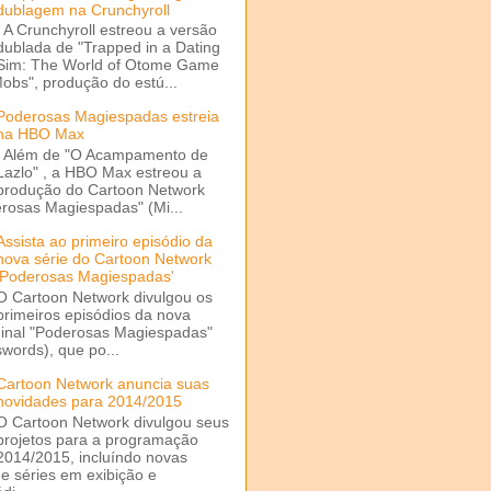
dublagem na Crunchyroll
A Crunchyroll estreou a versão
dublada de "Trapped in a Dating
Sim: The World of Otome Game
Mobs", produção do estú...
Poderosas Magiespadas estreia
na HBO Max
Além de "O Acampamento de
Lazlo" , a HBO Max estreou a
produção do Cartoon Network
rosas Magiespadas" (Mi...
Assista ao primeiro episódio da
nova série do Cartoon Network
'Poderosas Magiespadas'
O Cartoon Network divulgou os
primeiros episódios da nova
ginal "Poderosas Magiespadas"
words), que po...
Cartoon Network anuncia suas
novidades para 2014/2015
O Cartoon Network divulgou seus
projetos para a programação
2014/2015, incluíndo novas
e séries em exibição e