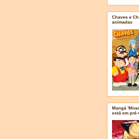
Chaves e Ch
animadas
Mangá 'Mirac
está em pré