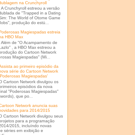
dublagem na Crunchyroll
A Crunchyroll estreou a versão
dublada de "Trapped in a Dating
Sim: The World of Otome Game
Mobs", produção do estú...
Poderosas Magiespadas estreia
na HBO Max
Além de "O Acampamento de
Lazlo" , a HBO Max estreou a
produção do Cartoon Network
rosas Magiespadas" (Mi...
Assista ao primeiro episódio da
nova série do Cartoon Network
'Poderosas Magiespadas'
O Cartoon Network divulgou os
primeiros episódios da nova
ginal "Poderosas Magiespadas"
words), que po...
Cartoon Network anuncia suas
novidades para 2014/2015
O Cartoon Network divulgou seus
projetos para a programação
2014/2015, incluíndo novas
e séries em exibição e