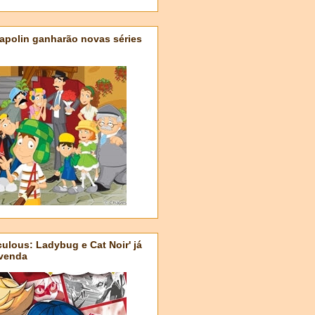
apolin ganharão novas séries
ulous: Ladybug e Cat Noir' já
-venda