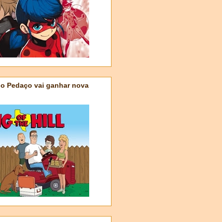
do Pedaço vai ganhar nova