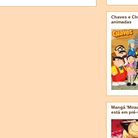
Chaves e Ch
animadas
Mangá 'Mirac
está em pré