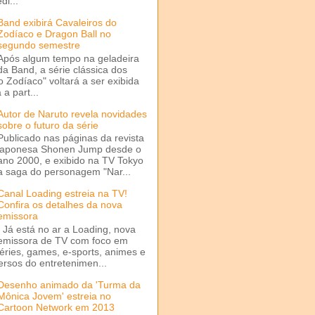
di...
Band exibirá Cavaleiros do
Zodíaco e Dragon Ball no
segundo semestre
Após algum tempo na geladeira
da Band, a série clássica dos
o Zodíaco" voltará a ser exibida
a part...
Autor de Naruto revela novidades
sobre o futuro da série
Publicado nas páginas da revista
japonesa Shonen Jump desde o
ano 2000, e exibido na TV Tokyo
a saga do personagem "Nar...
Canal Loading estreia na TV!
Confira os detalhes da nova
emissora
Já está no ar a Loading, nova
emissora de TV com foco em
séries, games, e-sports, animes e
ersos do entretenimen...
Desenho animado da 'Turma da
Mônica Jovem' estreia no
Cartoon Network em 2013