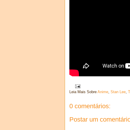
Leia Mais Sobre
Anime
,
Stan Lee
,
0 comentários:
Postar um comentári