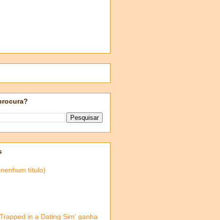
procura?
s
(nenhum título)
'Trapped in a Dating Sim' ganha