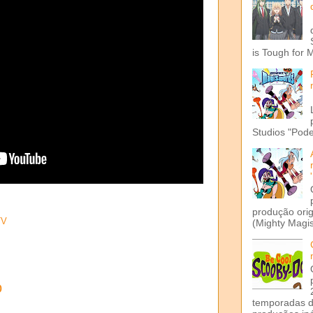
is Tough for 
Studios "Pode
produção ori
TV
(Mighty Magis
o
temporadas d