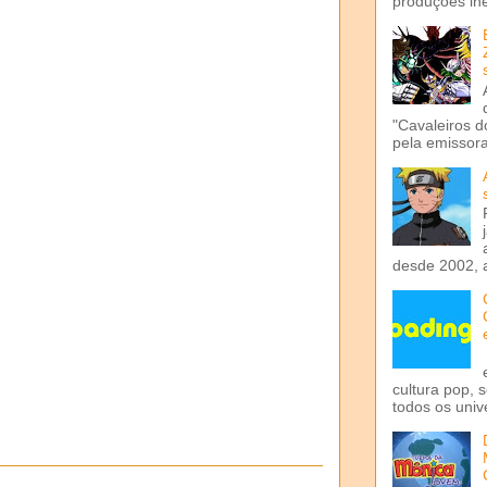
produções iné
"Cavaleiros d
pela emissora 
desde 2002, 
cultura pop, 
todos os univ