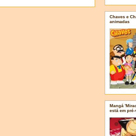
Chaves e Ch
animadas
Mangá 'Mirac
está em pré