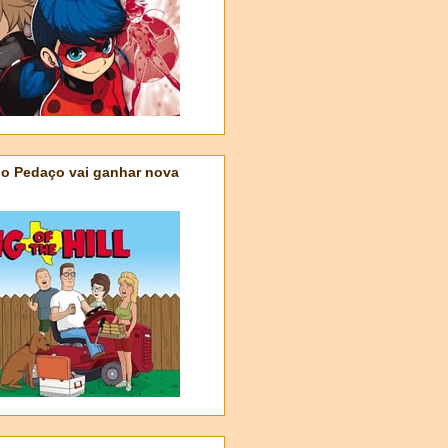
do Pedaço vai ganhar nova