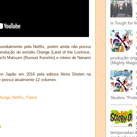
is Tough for 
ndialmente pela Netflix, porém ainda não possui
odução do estúdio Orange (Land of the Lustrous,
chi Matsumi (Rurouni Kenshin) e roteiro de Nanami
produção ori
(Mighty Magis
no Japão em 2016 pela editora Akita Shoten na
 possui atualmente 12 volumes.
Studios "Pode
Mangá
,
Netflix
,
Panini
o
temporadas d