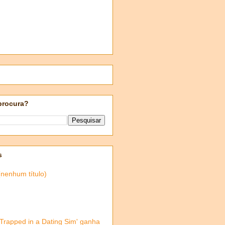
procura?
s
(nenhum título)
'Trapped in a Dating Sim' ganha