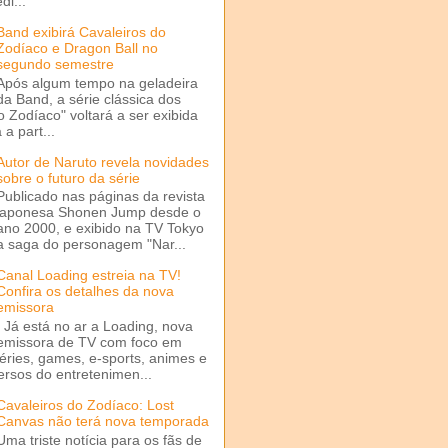
di...
Band exibirá Cavaleiros do
Zodíaco e Dragon Ball no
segundo semestre
Após algum tempo na geladeira
da Band, a série clássica dos
o Zodíaco" voltará a ser exibida
a part...
Autor de Naruto revela novidades
sobre o futuro da série
Publicado nas páginas da revista
japonesa Shonen Jump desde o
ano 2000, e exibido na TV Tokyo
a saga do personagem "Nar...
Canal Loading estreia na TV!
Confira os detalhes da nova
emissora
Já está no ar a Loading, nova
emissora de TV com foco em
séries, games, e-sports, animes e
ersos do entretenimen...
Cavaleiros do Zodíaco: Lost
Canvas não terá nova temporada
Uma triste notícia para os fãs de