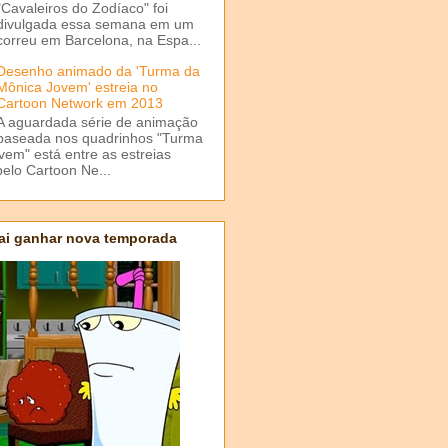
"Cavaleiros do Zodíaco" foi
divulgada essa semana em um
correu em Barcelona, na Espa...
Desenho animado da 'Turma da
Mônica Jovem' estreia no
Cartoon Network em 2013
A aguardada série de animação
baseada nos quadrinhos "Turma
em" está entre as estreias
elo Cartoon Ne...
ai ganhar nova temporada