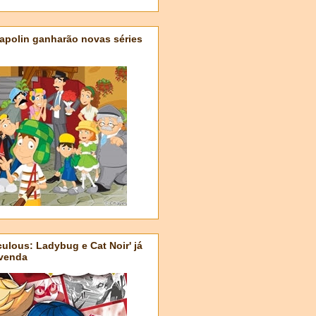
apolin ganharão novas séries
ulous: Ladybug e Cat Noir' já
-venda