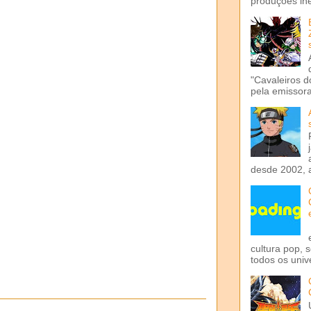
produções iné
"Cavaleiros d
pela emissora 
desde 2002, 
cultura pop, 
todos os univ