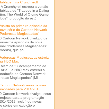
dublagem na Crunchyroll
A Crunchyroll estreou a versão
dublada de "Trapped in a Dating
Sim: The World of Otome Game
Mobs", produção do estú...
Assista ao primeiro episódio da
nova série do Cartoon Network
'Poderosas Magiespadas'
O Cartoon Network divulgou os
primeiros episódios da nova
ginal "Poderosas Magiespadas"
words), que po...
Poderosas Magiespadas estreia
na HBO Max
Além de "O Acampamento de
Lazlo" , a HBO Max estreou a
produção do Cartoon Network
rosas Magiespadas" (Mi...
Cartoon Network anuncia suas
novidades para 2014/2015
O Cartoon Network divulgou seus
projetos para a programação
2014/2015, incluíndo novas
e séries em exibição e