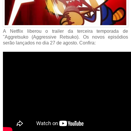
A Netflix liberou o trailer da terceira temporada de
"Aggretsuko (Aggressive Retsuko). Os novos episódios
serão lançados no dia 27 de agosto. Confira: