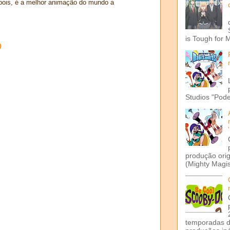
ois, é a melhor animação do mundo a
is Tough for 
o
Studios "Pode
produção ori
(Mighty Magis
temporadas d