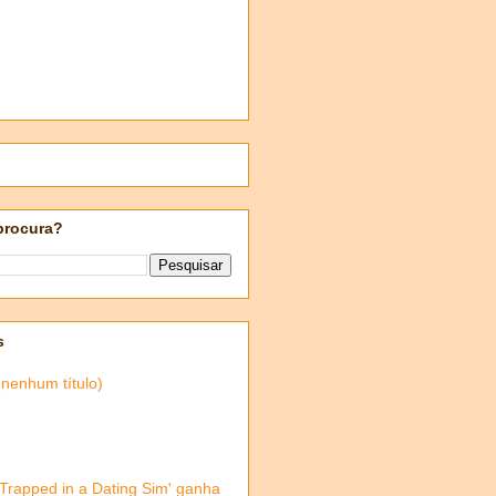
procura?
s
(nenhum título)
'Trapped in a Dating Sim' ganha