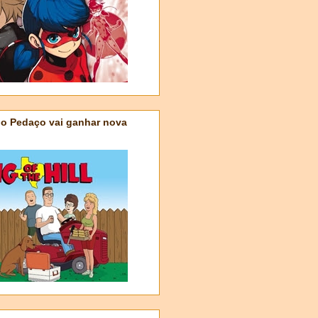
do Pedaço vai ganhar nova