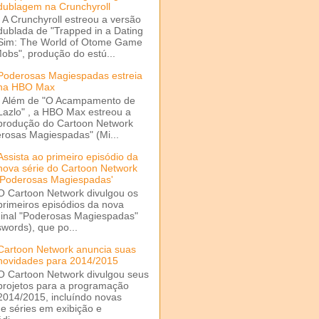
dublagem na Crunchyroll
A Crunchyroll estreou a versão
dublada de "Trapped in a Dating
Sim: The World of Otome Game
Mobs", produção do estú...
Poderosas Magiespadas estreia
na HBO Max
Além de "O Acampamento de
Lazlo" , a HBO Max estreou a
produção do Cartoon Network
rosas Magiespadas" (Mi...
Assista ao primeiro episódio da
nova série do Cartoon Network
'Poderosas Magiespadas'
O Cartoon Network divulgou os
primeiros episódios da nova
ginal "Poderosas Magiespadas"
words), que po...
Cartoon Network anuncia suas
novidades para 2014/2015
O Cartoon Network divulgou seus
projetos para a programação
2014/2015, incluíndo novas
e séries em exibição e