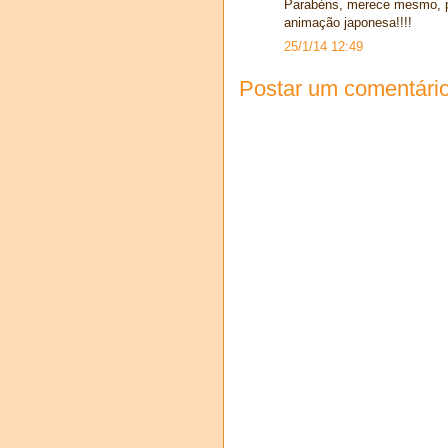
Parabéns, merece mesmo, p
animação japonesa!!!!
25/1/14 12:49
Postar um comentári