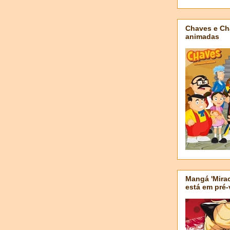
Chaves e Ch
animadas
Mangá 'Mirac
está em pré