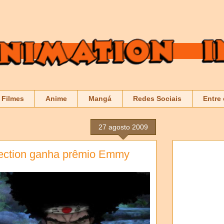
Filmes
Anime
Mangá
Redes Sociais
Entre
27 agosto 2009
rection ganha prêmio Emmy