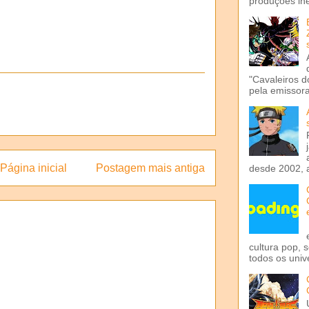
produções iné
"Cavaleiros d
pela emissora 
Página inicial
Postagem mais antiga
desde 2002, 
cultura pop, 
todos os univ