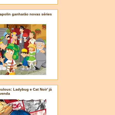
apolin ganharão novas séries
ulous: Ladybug e Cat Noir' já
-venda