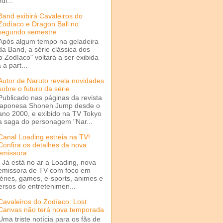
di...
Band exibirá Cavaleiros do
Zodíaco e Dragon Ball no
segundo semestre
Após algum tempo na geladeira
da Band, a série clássica dos
o Zodíaco" voltará a ser exibida
a part...
Autor de Naruto revela novidades
sobre o futuro da série
Publicado nas páginas da revista
japonesa Shonen Jump desde o
ano 2000, e exibido na TV Tokyo
a saga do personagem "Nar...
Canal Loading estreia na TV!
Confira os detalhes da nova
emissora
Já está no ar a Loading, nova
emissora de TV com foco em
séries, games, e-sports, animes e
ersos do entretenimen...
Cavaleiros do Zodíaco: Lost
Canvas não terá nova temporada
Uma triste notícia para os fãs de