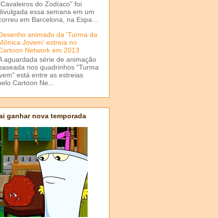
"Cavaleiros do Zodíaco" foi
divulgada essa semana em um
correu em Barcelona, na Espa...
Desenho animado da 'Turma da
Mônica Jovem' estreia no
Cartoon Network em 2013
A aguardada série de animação
baseada nos quadrinhos "Turma
em" está entre as estreias
elo Cartoon Ne...
ai ganhar nova temporada