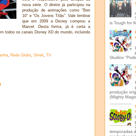
nova série. O diretor já participou na
produção de animações como "Ben
10" e "Os Jovens Titãs". Vale lembrar
que em 2009 a Disney comprou a
is Tough for 
Marvel. Desta forma, já é certa a
 em todos os canais Disney XD do mundo, incluindo
anha
,
Rede Globo
,
Shrek
,
TV
Studios "Pode
o
produção ori
(Mighty Magis
temporadas d