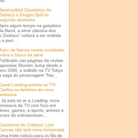
di...
Band exibirá Cavaleiros do
Zodíaco e Dragon Ball no
segundo semestre
Após algum tempo na geladeira
da Band, a série clássica dos
o Zodíaco" voltará a ser exibida
a part...
Autor de Naruto revela novidades
sobre o futuro da série
Publicado nas páginas da revista
japonesa Shonen Jump desde o
ano 2000, e exibido na TV Tokyo
a saga do personagem "Nar...
Canal Loading estreia na TV!
Confira os detalhes da nova
emissora
Já está no ar a Loading, nova
emissora de TV com foco em
séries, games, e-sports, animes e
ersos do entretenimen...
Cavaleiros do Zodíaco: Lost
Canvas não terá nova temporada
Uma triste notícia para os fãs de