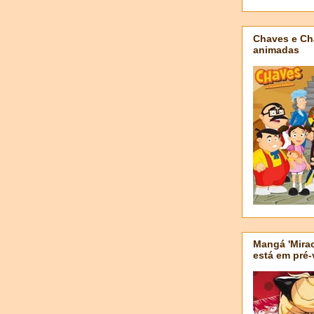
Chaves e Ch
animadas
Mangá 'Mirac
está em pré