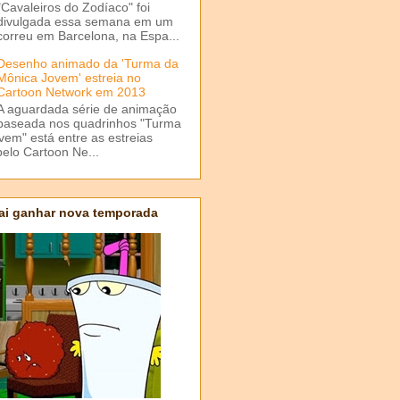
"Cavaleiros do Zodíaco" foi
divulgada essa semana em um
correu em Barcelona, na Espa...
Desenho animado da 'Turma da
Mônica Jovem' estreia no
Cartoon Network em 2013
A aguardada série de animação
baseada nos quadrinhos "Turma
em" está entre as estreias
elo Cartoon Ne...
ai ganhar nova temporada