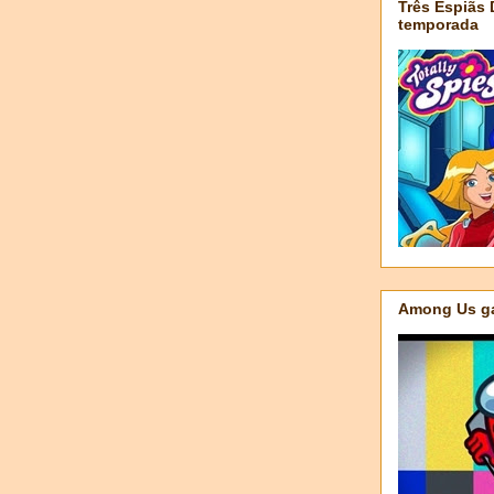
Três Espiãs
temporada
Among Us ga