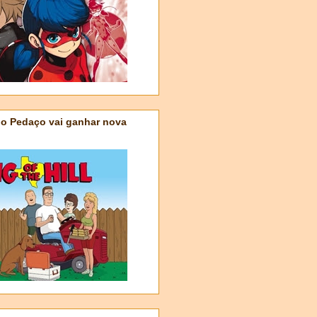
do Pedaço vai ganhar nova