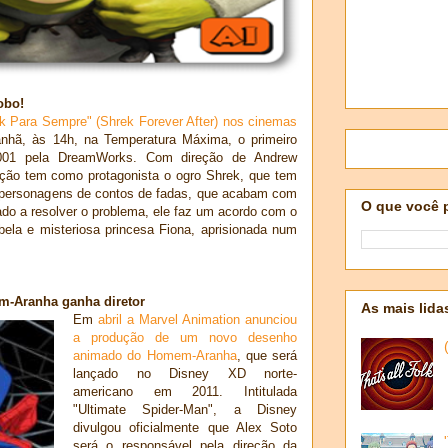
obo!
k Para Sempre" (Shrek Forever After) nos cinemas
nhã, às 14h, na Temperatura Máxima, o primeiro
2001 pela DreamWorks. Com direção de Andrew
ão tem como protagonista o ogro Shrek, que tem
e personagens de contos de fadas, que acabam com
O que você 
nado a resolver o problema, ele faz um acordo com o
bela e misteriosa princesa Fiona, aprisionada num
-Aranha ganha diretor
As mais lida
Em
abril a Marvel Animation anunciou
a produção de um novo desenho
animado do Homem-Aranha
, que será
lançado no Disney XD norte-
americano em 2011. Intitulada
"Ultimate Spider-Man", a Disney
divulgou oficialmente que Alex Soto
será o responsável pela direção da