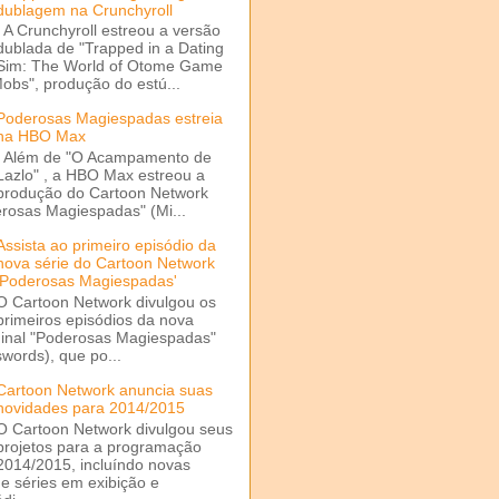
dublagem na Crunchyroll
A Crunchyroll estreou a versão
dublada de "Trapped in a Dating
Sim: The World of Otome Game
Mobs", produção do estú...
Poderosas Magiespadas estreia
na HBO Max
Além de "O Acampamento de
Lazlo" , a HBO Max estreou a
produção do Cartoon Network
rosas Magiespadas" (Mi...
Assista ao primeiro episódio da
nova série do Cartoon Network
'Poderosas Magiespadas'
O Cartoon Network divulgou os
primeiros episódios da nova
ginal "Poderosas Magiespadas"
words), que po...
Cartoon Network anuncia suas
novidades para 2014/2015
O Cartoon Network divulgou seus
projetos para a programação
2014/2015, incluíndo novas
e séries em exibição e