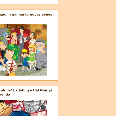
apolin ganharão novas séries
ulous: Ladybug e Cat Noir' já
-venda