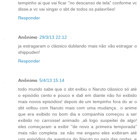
tempinho ai que vai ficar "no descanso de tela" conforme vc
disse,e vc vai xingar o sbt de todos os palavrões!
Responder
Anônimo
29/3/13 22:12
ja estragaram o clássico dublando mais não vão estragar o
shippuden!
Responder
Anônimo
5/4/13 15:14
todo mundo sabe que o sbt exibiu o Naruto clássico só até
o episódio cento e pouco e dali em diante não foi exibido
mais novos episódios! depois de um tempinho fora do ar o
sbt voltou com Naruto mais com uma mudança.. o anime
que era exibido no bom dia e companhia começou a ser
exibido no carrossel animado ,ali logo suspeitei de algo!
eles começaram a exibir "de novo a primeira temporada"
mais não completa. se não me engano eles exibiram até
uns episódios da aventura do Naruto no país das ondas ,e