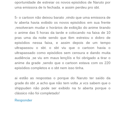
oportunidade de estreiar os novos episódios de Naruto por
uma emissora de tv fechada. e assim perdeu pro sbt.
5- o cartoon não deixou barato ,vindo que uma emissora de
tv aberta havia exibido os novos episódios em sua frente
,resolveram mudar o horários de exibição do anime tirando
o anime das 5 horas da tarde e colocando na faixa de 10
pras uma da noite sendo que tbm estreiou o dobro de
episódios nessa faixa, e assim depois de um tempo
ultrapassou o sbt. o sbt viu que o cartoon havia o
ultrapassado como episódios sem censura e dando muita
audiência ,se viu em maus lençõís e foi obrigado a tirar o
anime da grade ,sendo que o cartoon estava com os 220
episódios completos e o sbt nem isso tinha.
ai estão as respostas o porque do Naruto ter saído da
grade do sbt ,e acho que não tem volta ,e vcs sabem que o
shippuden não pode ser exibido na tv aberta porque o
clássico não foi completado!
Responder