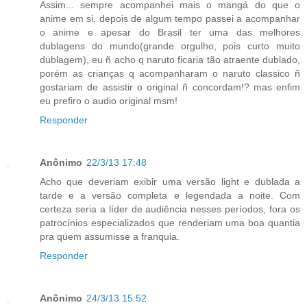
Assim... sempre acompanhei mais o mangá do que o
anime em si, depois de algum tempo passei a acompanhar
o anime e apesar do Brasil ter uma das melhores
dublagens do mundo(grande orgulho, pois curto muito
dublagem), eu ñ acho q naruto ficaria tão atraente dublado,
porém as crianças q acompanharam o naruto classico ñ
gostariam de assistir o original ñ concordam!? mas enfim
eu prefiro o audio original msm!
Responder
Anônimo
22/3/13 17:48
Acho que deveriam exibir uma versão light e dublada a
tarde e a versão completa e legendada a noite. Com
certeza seria a líder de audiência nesses períodos, fora os
patrocínios especializados que renderiam uma boa quantia
pra quem assumisse a franquia.
Responder
Anônimo
24/3/13 15:52