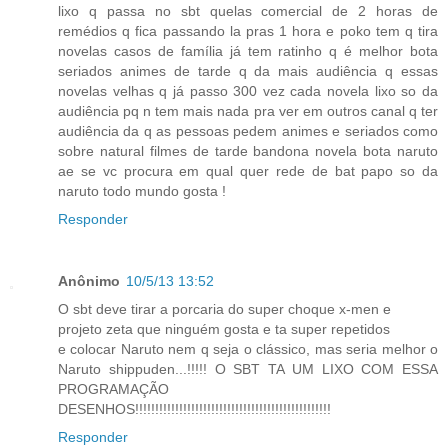
lixo q passa no sbt quelas comercial de 2 horas de
remédios q fica passando la pras 1 hora e poko tem q tira
novelas casos de família já tem ratinho q é melhor bota
seriados animes de tarde q da mais audiência q essas
novelas velhas q já passo 300 vez cada novela lixo so da
audiência pq n tem mais nada pra ver em outros canal q ter
audiência da q as pessoas pedem animes e seriados como
sobre natural filmes de tarde bandona novela bota naruto
ae se vc procura em qual quer rede de bat papo so da
naruto todo mundo gosta !
Responder
Anônimo
10/5/13 13:52
O sbt deve tirar a porcaria do super choque x-men e
projeto zeta que ninguém gosta e ta super repetidos
e colocar Naruto nem q seja o clássico, mas seria melhor o
Naruto shippuden...!!!!! O SBT TA UM LIXO COM ESSA
PROGRAMAÇÃO
DESENHOS!!!!!!!!!!!!!!!!!!!!!!!!!!!!!!!!!!!!!!!!!!!!!!!!!
Responder