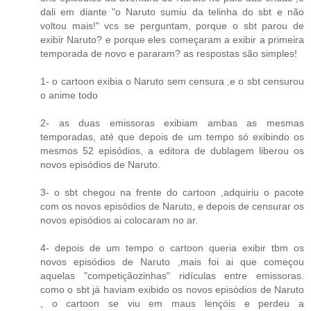
dali em diante "o Naruto sumiu da telinha do sbt e não
voltou mais!" vcs se perguntam, porque o sbt parou de
exibir Naruto? e porque eles começaram a exibir a primeira
temporada de novo e pararam? as respostas são simples!
1- o cartoon exibia o Naruto sem censura ,e o sbt censurou
o anime todo
2- as duas emissoras exibiam ambas as mesmas
temporadas, até que depois de um tempo só exibindo os
mesmos 52 episódios, a editora de dublagem liberou os
novos episódios de Naruto.
3- o sbt chegou na frente do cartoon ,adquiriu o pacote
com os novos episódios de Naruto, e depois de censurar os
novos episódios ai colocaram no ar.
4- depois de um tempo o cartoon queria exibir tbm os
novos episódios de Naruto ,mais foi ai que começou
aquelas "competiçãozinhas" ridículas entre emissoras.
como o sbt já haviam exibido os novos episódios de Naruto
, o cartoon se viu em maus lençóis e perdeu a