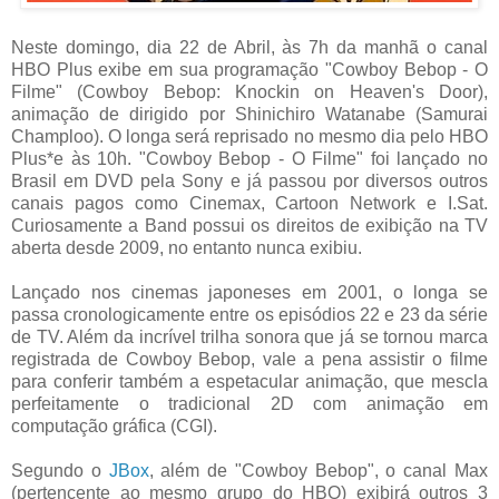
Neste domingo, dia 22 de Abril, às 7h da manhã o canal
HBO Plus exibe em sua programação "Cowboy Bebop - O
Filme" (Cowboy Bebop: Knockin on Heaven's Door),
animação de dirigido por Shinichiro Watanabe (Samurai
Champloo). O longa será reprisado no mesmo dia pelo HBO
Plus*e às 10h. "Cowboy Bebop - O Filme" foi lançado no
Brasil em DVD pela Sony e já passou por diversos outros
canais pagos como Cinemax, Cartoon Network e I.Sat.
Curiosamente a Band possui os direitos de exibição na TV
aberta desde 2009, no entanto nunca exibiu.
Lançado nos cinemas japoneses em 2001, o longa se
passa cronologicamente entre os episódios 22 e 23 da série
de TV. Além da incrível trilha sonora que já se tornou marca
registrada de Cowboy Bebop, vale a pena assistir o filme
para conferir também a espetacular animação, que mescla
perfeitamente o tradicional 2D com animação em
computação gráfica (CGI).
Segundo o
JBox
, além de "Cowboy Bebop", o canal Max
(pertencente ao mesmo grupo do HBO) exibirá outros 3