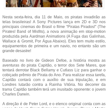
Nesta sexta-feira, dia 11 de Maio, os piratas invadirão as
telas brasileiras! A Sony Pictures lança em 2D e 3D nos
principais cinemas do Brasil o filme “Piratas Pirados!” (The
Pirates! Band of Misfits), a nova animação em stop-motion
produzida pela Aardman Animations (A Fuga das Galinhas,
Wallace & Gromit, Por Água Abaixo). Eles tem muito estilo,
equipamentos de primeira e um navio, no entanto são um
grande desastre!
Baseado no livro de Gideon Defoe, a história mostra as
aventuras do pirata Capitão, o terror dos Sete Mares, que
tentará derrotar Black Bellamy e Cutlass Liz para ganhar o
cobiçado prêmio de Pirata do Ano. Para realizar essa tarefa,
Capitão contará com o auxílio de sua tripulação, e em
Londres lutarão contra a Rainha Vitória. No decorrer da
trama Capitão também terá um inusitado oponente: o jovem
Charles Darwin.
A direção é de Peter Lord, e o elenco original conta com as