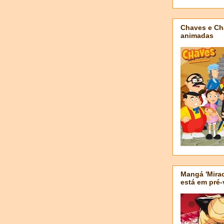
Chaves e Ch
animadas
Mangá 'Mirac
está em pré