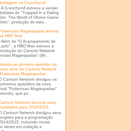
dublagem na Crunchyroll
A Crunchyroll estreou a versão
dublada de "Trapped in a Dating
Sim: The World of Otome Game
Mobs", produção do estú...
Poderosas Magiespadas estreia
na HBO Max
Além de "O Acampamento de
Lazlo" , a HBO Max estreou a
produção do Cartoon Network
rosas Magiespadas" (Mi...
Assista ao primeiro episódio da
nova série do Cartoon Network
'Poderosas Magiespadas'
O Cartoon Network divulgou os
primeiros episódios da nova
ginal "Poderosas Magiespadas"
words), que po...
Cartoon Network anuncia suas
novidades para 2014/2015
O Cartoon Network divulgou seus
projetos para a programação
2014/2015, incluíndo novas
e séries em exibição e