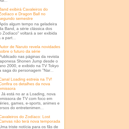
di...
Band exibirá Cavaleiros do
Zodíaco e Dragon Ball no
segundo semestre
Após algum tempo na geladeira
da Band, a série clássica dos
o Zodíaco" voltará a ser exibida
a part...
Autor de Naruto revela novidades
sobre o futuro da série
Publicado nas páginas da revista
japonesa Shonen Jump desde o
ano 2000, e exibido na TV Tokyo
a saga do personagem "Nar...
Canal Loading estreia na TV!
Confira os detalhes da nova
emissora
Já está no ar a Loading, nova
emissora de TV com foco em
séries, games, e-sports, animes e
ersos do entretenimen...
Cavaleiros do Zodíaco: Lost
Canvas não terá nova temporada
Uma triste notícia para os fãs de