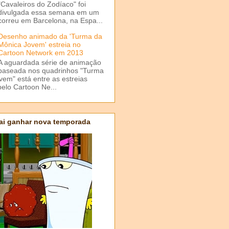
"Cavaleiros do Zodíaco" foi
divulgada essa semana em um
correu em Barcelona, na Espa...
Desenho animado da 'Turma da
Mônica Jovem' estreia no
Cartoon Network em 2013
A aguardada série de animação
baseada nos quadrinhos "Turma
em" está entre as estreias
elo Cartoon Ne...
ai ganhar nova temporada