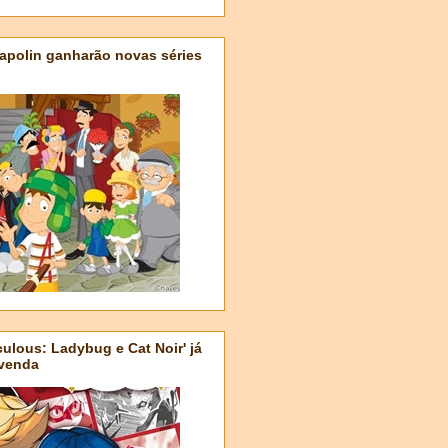
apolin ganharão novas séries
ulous: Ladybug e Cat Noir' já
-venda