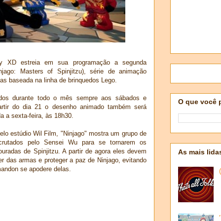
ey XD estreia em sua programação a segunda
jago: Masters of Spinjitzu), série de animação
jas baseada na linha de brinquedos Lego.
bidos durante todo o mês sempre aos sábados e
O que você 
artir do dia 21 o desenho animado também será
 a sexta-feira, às 18h30.
lo estúdio Wil Film, "Ninjago" mostra um grupo de
ecrutados pelo Sensei Wu para se tornarem os
uradas de Spinjitzu. A partir de agora eles devem
As mais lida
er das armas e proteger a paz de Ninjago, evitando
andon se apodere delas.