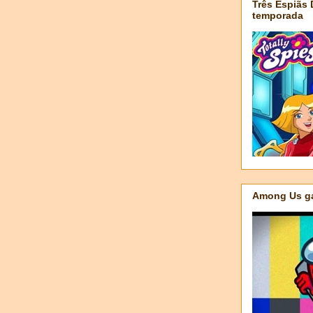
Três Espiãs
temporada
Among Us ga