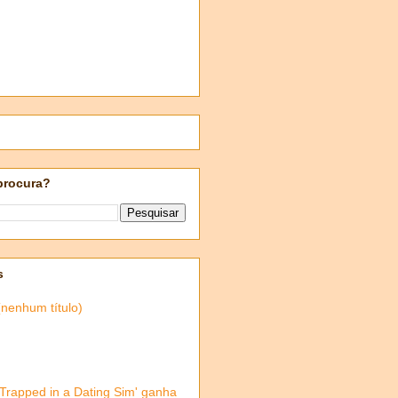
procura?
s
(nenhum título)
'Trapped in a Dating Sim' ganha