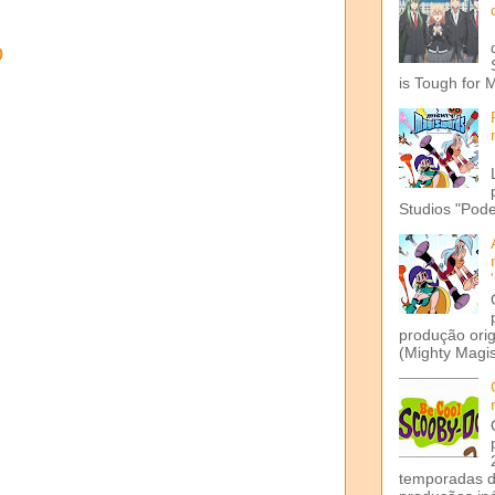
o
is Tough for 
Studios "Pode
produção ori
(Mighty Magis
temporadas d