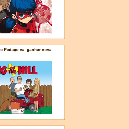
do Pedaço vai ganhar nova