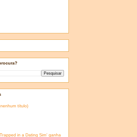
procura?
s
(nenhum título)
'Trapped in a Dating Sim' ganha