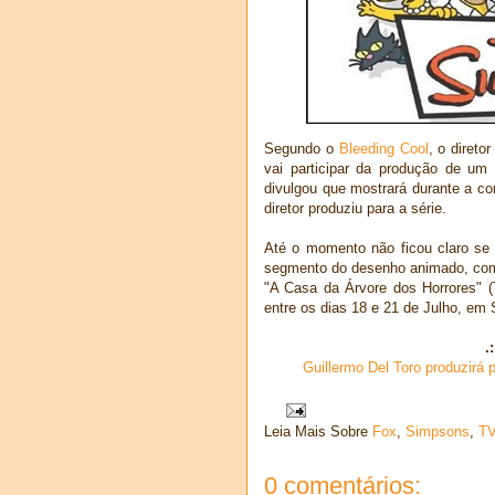
Segundo o
Bleeding Cool
, o direto
vai participar da produção de um
divulgou que mostrará durante a co
diretor produziu para a série.
Até o momento não ficou claro se 
segmento do desenho animado, como
"A Casa da Árvore dos Horrores" (
entre os dias 18 e 21 de Julho, em
.
Guillermo Del Toro produzirá
Leia Mais Sobre
Fox
,
Simpsons
,
T
0 comentários: