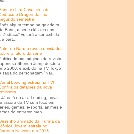
di...
Band exibirá Cavaleiros do
Zodíaco e Dragon Ball no
segundo semestre
Após algum tempo na geladeira
da Band, a série clássica dos
o Zodíaco" voltará a ser exibida
a part...
Autor de Naruto revela novidades
sobre o futuro da série
Publicado nas páginas da revista
japonesa Shonen Jump desde o
ano 2000, e exibido na TV Tokyo
a saga do personagem "Nar...
Canal Loading estreia na TV!
Confira os detalhes da nova
emissora
Já está no ar a Loading, nova
emissora de TV com foco em
séries, games, e-sports, animes e
ersos do entretenimen...
Desenho animado da 'Turma da
Mônica Jovem' estreia no
Cartoon Network em 2013