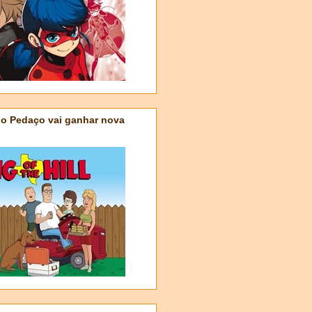
do Pedaço vai ganhar nova