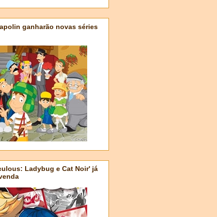
apolin ganharão novas séries
ulous: Ladybug e Cat Noir' já
-venda