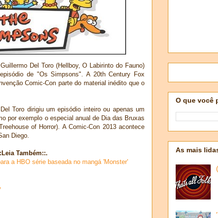
r Guillermo Del Toro (Hellboy, O Labirinto do Fauno)
 episódio de "Os Simpsons". A 20th Century Fox
nvenção Comic-Con parte do material inédito que o
O que você 
Del Toro dirigiu um episódio inteiro ou apenas um
 por exemplo o especial anual de Dia das Bruxas
Treehouse of Horror). A Comic-Con 2013 acontece
 San Diego.
As mais lida
::Leia Também::.
 para a HBO série baseada no mangá 'Monster'
V