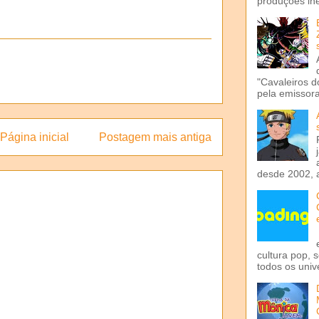
produções iné
"Cavaleiros d
pela emissora 
Página inicial
Postagem mais antiga
desde 2002, 
cultura pop, 
todos os univ