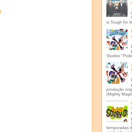
o
is Tough for 
Studios "Pode
produção ori
(Mighty Magis
temporadas d