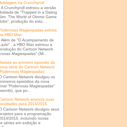
dublagem na Crunchyroll
A Crunchyroll estreou a versão
dublada de "Trapped in a Dating
Sim: The World of Otome Game
Mobs", produção do estú...
Poderosas Magiespadas estreia
na HBO Max
Além de "O Acampamento de
Lazlo" , a HBO Max estreou a
produção do Cartoon Network
rosas Magiespadas" (Mi...
Assista ao primeiro episódio da
nova série do Cartoon Network
'Poderosas Magiespadas'
O Cartoon Network divulgou os
primeiros episódios da nova
ginal "Poderosas Magiespadas"
words), que po...
Cartoon Network anuncia suas
novidades para 2014/2015
O Cartoon Network divulgou seus
projetos para a programação
2014/2015, incluíndo novas
e séries em exibição e