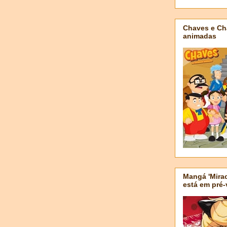
Chaves e Ch
animadas
Mangá 'Mirac
está em pré