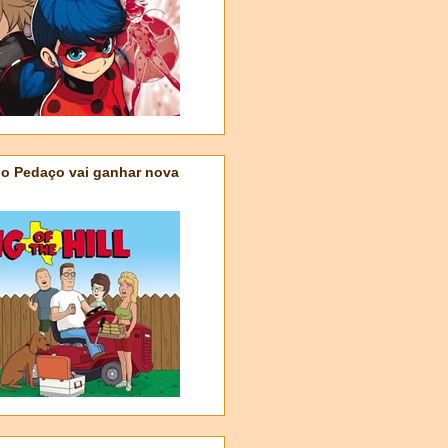
do Pedaço vai ganhar nova