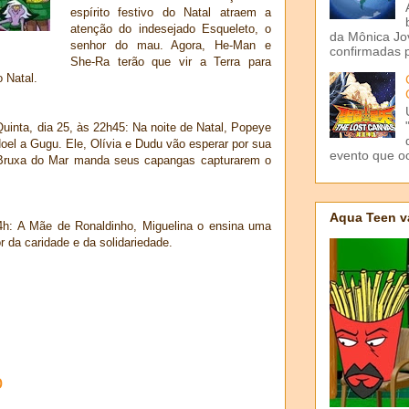
espírito festivo do Natal atraem a
atenção do indesejado
Esqueleto, o
da Mônica Jov
senhor do mau. Agora, He-Man e
confirmadas p
She-Ra terão que vir a Terra para
 Natal.
 Quinta, dia 25, às 22h45: Na noite de Natal, Popeye
 Noel a Gugu. Ele, Olívia e Dudu vão esperar por sua
evento que o
a Bruxa do Mar manda seus capangas capturarem o
Aqua Teen v
4h: A Mãe de Ronaldinho, Miguelina o ensina uma
r da caridade e da solidariedade.
o