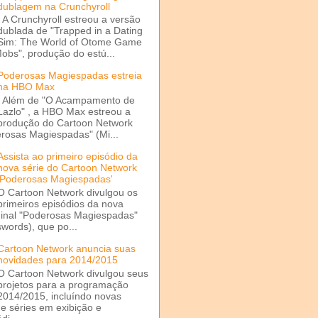
dublagem na Crunchyroll
A Crunchyroll estreou a versão
dublada de "Trapped in a Dating
Sim: The World of Otome Game
Mobs", produção do estú...
Poderosas Magiespadas estreia
na HBO Max
Além de "O Acampamento de
Lazlo" , a HBO Max estreou a
produção do Cartoon Network
rosas Magiespadas" (Mi...
Assista ao primeiro episódio da
nova série do Cartoon Network
'Poderosas Magiespadas'
O Cartoon Network divulgou os
primeiros episódios da nova
ginal "Poderosas Magiespadas"
words), que po...
Cartoon Network anuncia suas
novidades para 2014/2015
O Cartoon Network divulgou seus
projetos para a programação
2014/2015, incluíndo novas
e séries em exibição e