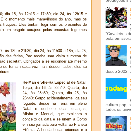
produções iné
0; dia 18, às 12h15 e 17h30; dia 24, às 12h15 e
: É o momento mais maravilhoso do ano, mas os
is truques. Eles tentam fugir com os presentes de
ta um resgate corajoso pelas encostas íngremes
"Cavaleiros d
pela emissora 
7, às 18h e 21h30; dia 24, às 11h30 e 18h; dia 25,
o das férias, Pac recebe uma visita surpresa de
ão secreta". Obrigados a se esconder até mesmo
e se tornam cada vez mais desconfiados, eles se
desde 2002, 
turas!
He-Man e She-Ra Especial de Natal
Terça, dia 16, às 23h40; Quarta, dia
24, às 23h50; Quinta, dia 25, às
23h40: Gorpo acidentalmente liga seu
foguete, desce na Terra em pleno
cultura pop, 
Natal e conhece duas crianças,
todos os univ
Alisha e Manuel,
que explicam o
conceito da data e se unem a Gorpo
em sua jornada para voltar ao Planeta
Etérnia. A bondade das crianças e o