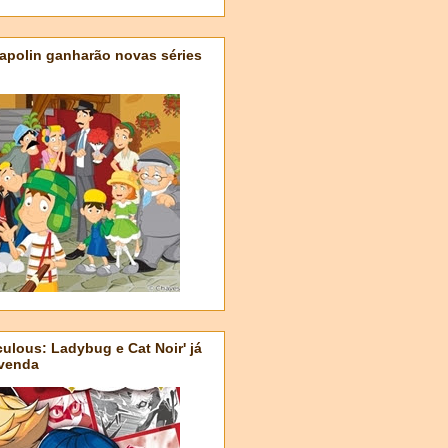
apolin ganharão novas séries
ulous: Ladybug e Cat Noir' já
-venda