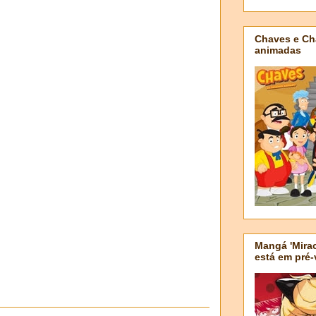
Chaves e Ch
animadas
Mangá 'Mirac
está em pré