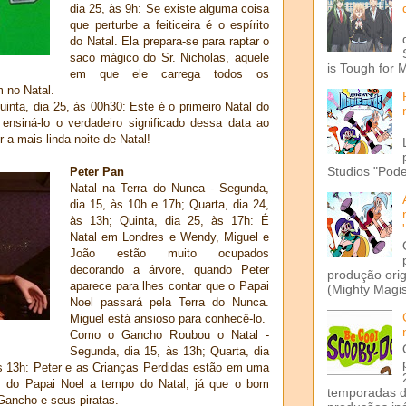
dia 25, às 9h: Se existe alguma coisa
que perturbe a feiticeira é o espírito
do Natal. Ela prepara-se para raptar o
saco mágico do Sr. Nicholas, aquele
is Tough for 
em que ele carrega todos os
 no Natal.
inta, dia 25, às 00h30: Este é o primeiro Natal do
nsiná-lo o verdadeiro significado dessa data ao
 a mais linda noite de Natal!
Studios "Pode
Peter Pan
Natal na Terra do Nunca - Segunda,
dia 15, às 10h e 17h; Quarta, dia 24,
às 13h; Quinta, dia 25, às 17h: É
Natal em Londres e Wendy, Miguel e
João estão muito ocupados
decorando a árvore,
quando Peter
produção ori
aparece para lhes contar que o Papai
(Mighty Magis
Noel passará pela Terra do Nunca.
Miguel está ansioso para conhecê-lo.
Como o Gancho Roubou o Natal -
Segunda, dia 15, às 13h; Quarta, dia
às 13h: Peter e as Crianças Perdidas estão em uma
es
do Papai Noel a tempo do Natal, já que o bom
temporadas d
 Gancho e seus piratas.