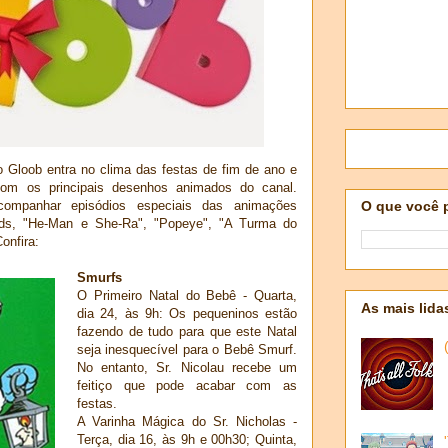
Gloob entra no clima das festas de fim de ano e
com os principais desenhos animados do canal.
companhar episódios especiais das animações
O que você 
irds, "He-Man e She-Ra", "Popeye", "A Turma do
onfira:
Smurfs
O Primeiro Natal do Bebê - Quarta,
As mais lida
dia 24, às 9h: Os pequeninos estão
fazendo de tudo para que este Natal
seja inesquecível para o Bebê Smurf.
No entanto, Sr. Nicolau recebe um
feitiço que pode acabar com as
festas.
A Varinha Mágica do Sr. Nicholas -
Terça, dia 16, às 9h e 00h30; Quinta,