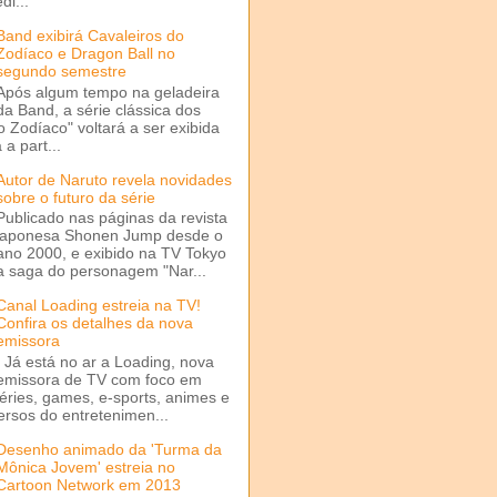
di...
Band exibirá Cavaleiros do
Zodíaco e Dragon Ball no
segundo semestre
Após algum tempo na geladeira
da Band, a série clássica dos
o Zodíaco" voltará a ser exibida
a part...
Autor de Naruto revela novidades
sobre o futuro da série
Publicado nas páginas da revista
japonesa Shonen Jump desde o
ano 2000, e exibido na TV Tokyo
a saga do personagem "Nar...
Canal Loading estreia na TV!
Confira os detalhes da nova
emissora
Já está no ar a Loading, nova
emissora de TV com foco em
séries, games, e-sports, animes e
ersos do entretenimen...
Desenho animado da 'Turma da
Mônica Jovem' estreia no
Cartoon Network em 2013