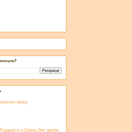
procura?
s
(nenhum título)
'Trapped in a Dating Sim' ganha