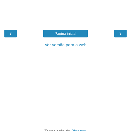
‹
›
Página inicial
Ver versão para a web
Tecnologia do
Blogger
.