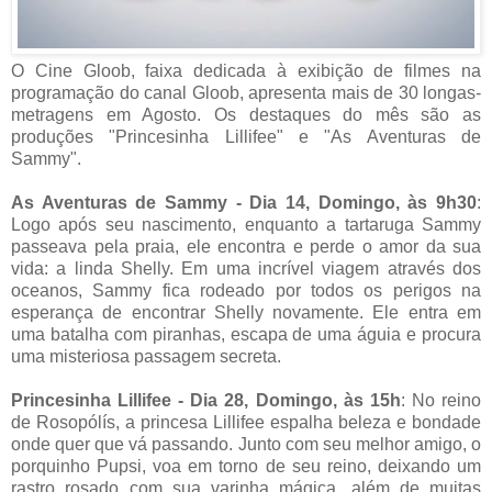
O Cine Gloob, faixa dedicada à exibição de filmes na
programação do canal Gloob, apresenta mais de 30 longas-
metragens em Agosto. Os destaques do mês são as
produções "Princesinha Lillifee" e "As Aventuras de
Sammy".
As Aventuras de Sammy - Dia 14, Domingo, às 9h30
:
Logo após seu nascimento, enquanto a tartaruga Sammy
passeava pela praia, ele encontra e perde o amor da sua
vida: a linda Shelly. Em uma incrível viagem através dos
oceanos, Sammy fica rodeado por todos os perigos na
esperança de encontrar Shelly novamente. Ele entra em
uma batalha com piranhas, escapa de uma águia e procura
uma misteriosa passagem secreta.
Princesinha Lillifee - Dia 28, Domingo, às 15h
: No reino
de Rosopólís, a princesa Lillifee espalha beleza e bondade
onde quer que vá passando. Junto com seu melhor amigo, o
porquinho Pupsi, voa em torno de seu reino, deixando um
rastro rosado com sua varinha mágica, além de muitas