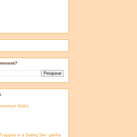
procura?
s
(nenhum título)
'Trapped in a Dating Sim' ganha