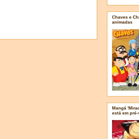
Chaves e Ch
animadas
Mangá 'Mirac
está em pré