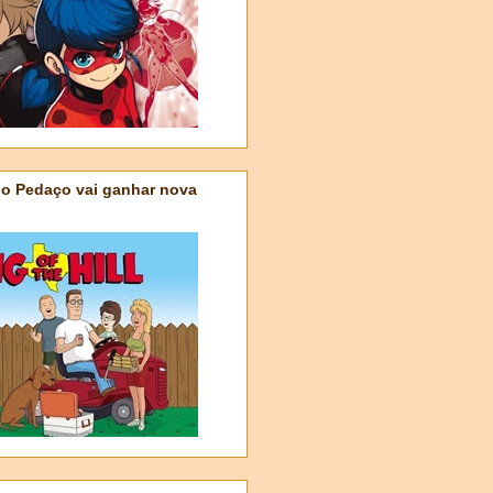
do Pedaço vai ganhar nova