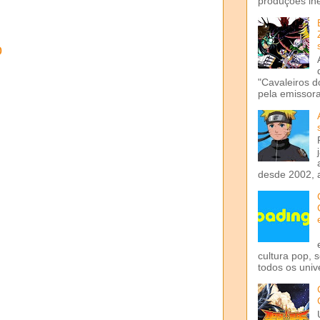
produções iné
o
"Cavaleiros d
pela emissora 
desde 2002, 
cultura pop, 
todos os univ