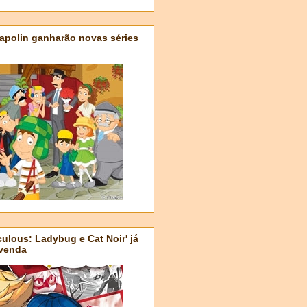
apolin ganharão novas séries
ulous: Ladybug e Cat Noir' já
-venda