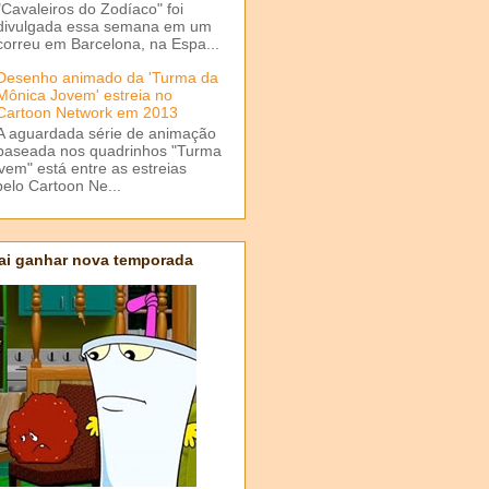
"Cavaleiros do Zodíaco" foi
divulgada essa semana em um
correu em Barcelona, na Espa...
Desenho animado da 'Turma da
Mônica Jovem' estreia no
Cartoon Network em 2013
A aguardada série de animação
baseada nos quadrinhos "Turma
em" está entre as estreias
elo Cartoon Ne...
ai ganhar nova temporada