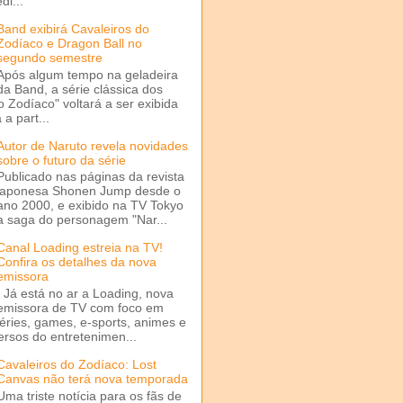
di...
Band exibirá Cavaleiros do
Zodíaco e Dragon Ball no
segundo semestre
Após algum tempo na geladeira
da Band, a série clássica dos
o Zodíaco" voltará a ser exibida
a part...
Autor de Naruto revela novidades
sobre o futuro da série
Publicado nas páginas da revista
japonesa Shonen Jump desde o
ano 2000, e exibido na TV Tokyo
a saga do personagem "Nar...
Canal Loading estreia na TV!
Confira os detalhes da nova
emissora
Já está no ar a Loading, nova
emissora de TV com foco em
séries, games, e-sports, animes e
ersos do entretenimen...
Cavaleiros do Zodíaco: Lost
Canvas não terá nova temporada
Uma triste notícia para os fãs de