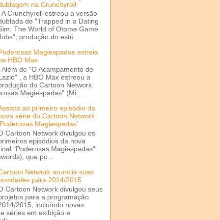
dublagem na Crunchyroll
A Crunchyroll estreou a versão
dublada de "Trapped in a Dating
Sim: The World of Otome Game
Mobs", produção do estú...
Poderosas Magiespadas estreia
na HBO Max
Além de "O Acampamento de
Lazlo" , a HBO Max estreou a
produção do Cartoon Network
rosas Magiespadas" (Mi...
Assista ao primeiro episódio da
nova série do Cartoon Network
'Poderosas Magiespadas'
O Cartoon Network divulgou os
primeiros episódios da nova
ginal "Poderosas Magiespadas"
words), que po...
Cartoon Network anuncia suas
novidades para 2014/2015
O Cartoon Network divulgou seus
projetos para a programação
2014/2015, incluíndo novas
e séries em exibição e