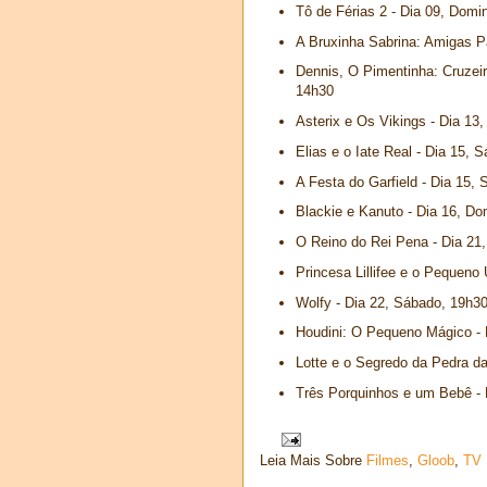
Tô de Férias 2 - Dia 09, Domi
A Bruxinha Sabrina: Amigas P
Dennis, O Pimentinha: Cruzeir
14h30
Asterix e Os Vikings - Dia 13,
Elias e o Iate Real - Dia 15, 
A Festa do Garfield - Dia 15,
Blackie e Kanuto - Dia 16, Do
O Reino do Rei Pena - Dia 21,
Princesa Lillifee e o Pequeno 
Wolfy - Dia 22, Sábado, 19h3
Houdini: O Pequeno Mágico - 
Lotte e o Segredo da Pedra da
Três Porquinhos e um Bebê - 
Leia Mais Sobre
Filmes
,
Gloob
,
TV