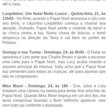
até a casa.
Loopdidoo: Um Natal Muito Louco - Quinta-feira, 21, às
13h05 -
No filme, quando o Papai Noel atravessa o céu com
seu trenó, o cãozinho Loopdidoo começa a chamar sua
atenção. Distraído, Papai Noel perde o controle do trenó e
se choca contra a lua. Numa chuva de faíscas, o trenó
despenca na direção da Terra e cai bem no jardim de
Petúnia.
Snoopy e sua Turma - Domingo, 24, às 8h50 -
O Natal se
aproxima e Lino pede que Charlie Brown o ajude a escrever
uma carta para o Papai Noel, mas Lucy acaba virando o
assunto principal da missiva. Sally acha que o Papai Noel
traz presentes para todas as crianças, até para aquelas que
não se comportaram.
Miss Moon - Domingo, 24, às 18h -
Eve, Jules e Lola
instalam uma câmera na lareira para tentar tirar uma foto do
Papai Noel. Quando Miss Moon tropeça em um dos fios, ela
tenta compensar fazendo o Bom Velhinho aparecer, mas
nem tudo sai conforme o planejado.