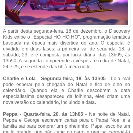
A partir desta segunda-feira, 18 de dezembro, o Discovery
Kids exibe o "Especial HO HO HO", programação temática
baseada na época mais divertida do ano. O especial é
dividido em duas fases: a primeira vai de segunda, 18, a
sábado, 23, e é composta por faixa diária, das 13h05, às
13h50. A segunda compreende a véspera e o dia de Natal,
24 e 25, e se estende das 6h à meia noite.
Charlie e Lola - Segunda-feira, 18, às 13h05 -
Lola mal
pode esperar pela chegada do Natal e fica de olho no
calendário. Quando ela e Charlie descobrem a data
especialíssima desapareceu da folhinha, eles criam uma
nova versão do calendário, incluindo a data.
Peppa - Quarta-feira, 20, às 13h05 -
Na noite de Natal,
Peppa e George escrevem cartas para o Papai Noel e a
família sai para comprar um pinheirinho. Papai escolhe um
muito grande, que não cabe no carro e precisa carregá-lo