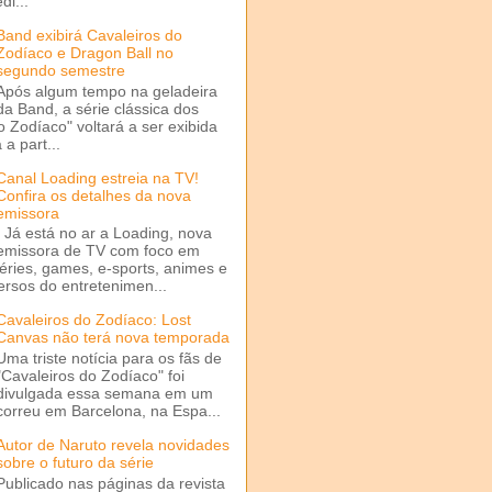
di...
Band exibirá Cavaleiros do
Zodíaco e Dragon Ball no
segundo semestre
Após algum tempo na geladeira
da Band, a série clássica dos
o Zodíaco" voltará a ser exibida
a part...
Canal Loading estreia na TV!
Confira os detalhes da nova
emissora
Já está no ar a Loading, nova
emissora de TV com foco em
séries, games, e-sports, animes e
ersos do entretenimen...
Cavaleiros do Zodíaco: Lost
Canvas não terá nova temporada
Uma triste notícia para os fãs de
"Cavaleiros do Zodíaco" foi
divulgada essa semana em um
correu em Barcelona, na Espa...
Autor de Naruto revela novidades
sobre o futuro da série
Publicado nas páginas da revista