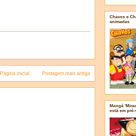
Chaves e Ch
animadas
Página inicial
Postagem mais antiga
Mangá 'Mirac
está em pré