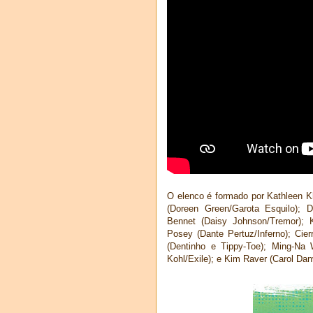
O elenco é formado por Kathleen K
(Doreen Green/Garota Esquilo);
Bennet (Daisy Johnson/Tremor); 
Posey (Dante Pertuz/Inferno); Cie
(Dentinho e Tippy-Toe); Ming-Na 
Kohl/Exile); e Kim Raver (Carol Dan