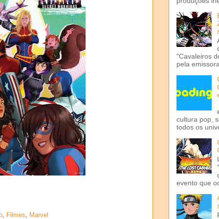
produções iné
"Cavaleiros d
pela emissora 
cultura pop, 
todos os univ
evento que o
o
,
Filmes
,
Marvel