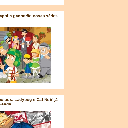
apolin ganharão novas séries
ulous: Ladybug e Cat Noir' já
-venda