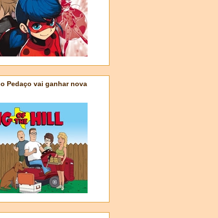
do Pedaço vai ganhar nova