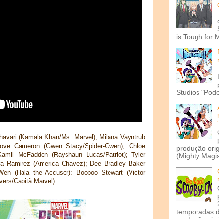
is Tough for 
Studios "Pode
havari (Kamala Khan/Ms. Marvel); Milana Vayntrub
 Dove Cameron (Gwen Stacy/Spider-Gwen); Chloe
produção ori
Kamil McFadden (Rayshaun Lucas/Patriot); Tyler
(Mighty Magis
rra Ramirez (America Chavez); Dee Bradley Baker
Wen (Hala the Accuser); Booboo Stewart (Victor
vers/Capitã Marvel).
temporadas d