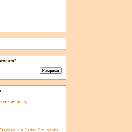
procura?
s
(nenhum título)
'Trapped in a Dating Sim' ganha