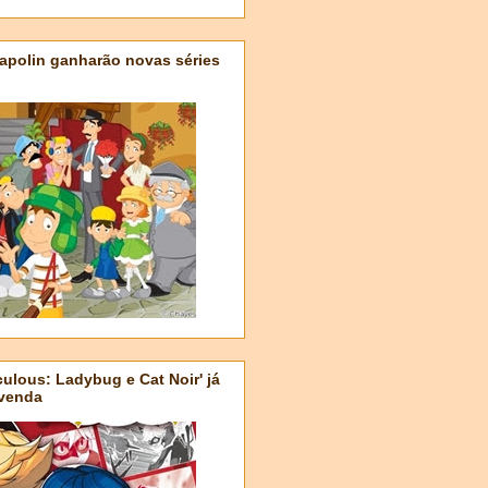
apolin ganharão novas séries
ulous: Ladybug e Cat Noir' já
-venda