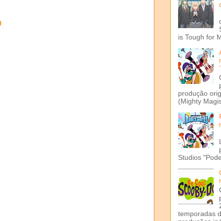
o
is Tough for 
produção ori
(Mighty Magis
Studios "Pode
temporadas d