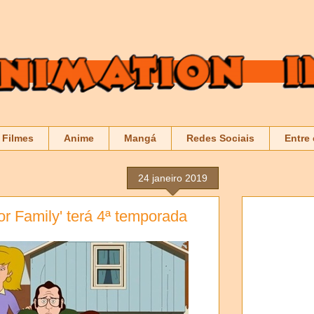
Filmes
Anime
Mangá
Redes Sociais
Entre
24 janeiro 2019
 for Family' terá 4ª temporada