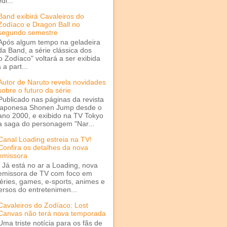
di...
Band exibirá Cavaleiros do
Zodíaco e Dragon Ball no
segundo semestre
Após algum tempo na geladeira
da Band, a série clássica dos
o Zodíaco" voltará a ser exibida
a part...
Autor de Naruto revela novidades
sobre o futuro da série
Publicado nas páginas da revista
japonesa Shonen Jump desde o
ano 2000, e exibido na TV Tokyo
a saga do personagem "Nar...
Canal Loading estreia na TV!
Confira os detalhes da nova
emissora
Já está no ar a Loading, nova
emissora de TV com foco em
séries, games, e-sports, animes e
ersos do entretenimen...
Cavaleiros do Zodíaco: Lost
Canvas não terá nova temporada
Uma triste notícia para os fãs de