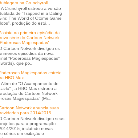
dublagem na Crunchyroll
A Crunchyroll estreou a versão
dublada de "Trapped in a Dating
Sim: The World of Otome Game
Mobs", produção do estú...
Assista ao primeiro episódio da
nova série do Cartoon Network
'Poderosas Magiespadas'
O Cartoon Network divulgou os
primeiros episódios da nova
ginal "Poderosas Magiespadas"
words), que po...
Poderosas Magiespadas estreia
na HBO Max
Além de "O Acampamento de
Lazlo" , a HBO Max estreou a
produção do Cartoon Network
rosas Magiespadas" (Mi...
Cartoon Network anuncia suas
novidades para 2014/2015
O Cartoon Network divulgou seus
projetos para a programação
2014/2015, incluíndo novas
e séries em exibição e