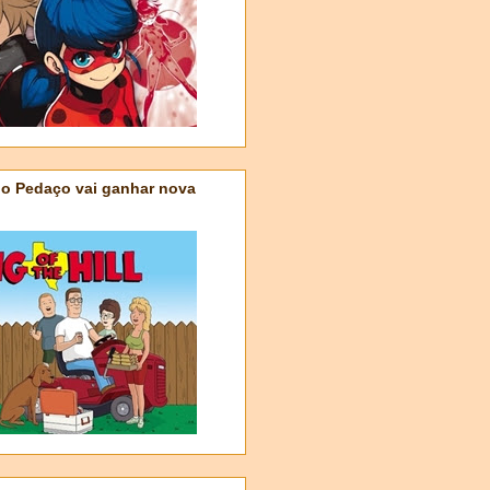
do Pedaço vai ganhar nova