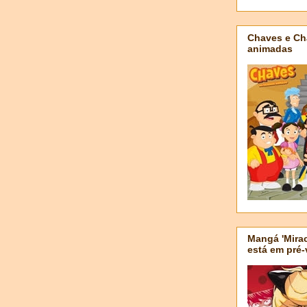
Chaves e Ch
animadas
Mangá 'Mirac
está em pré