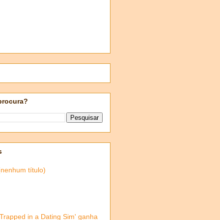
procura?
s
(nenhum título)
'Trapped in a Dating Sim' ganha