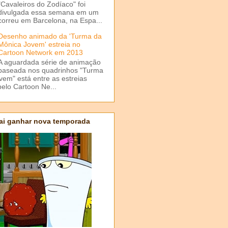
"Cavaleiros do Zodíaco" foi
divulgada essa semana em um
correu em Barcelona, na Espa...
Desenho animado da 'Turma da
Mônica Jovem' estreia no
Cartoon Network em 2013
A aguardada série de animação
baseada nos quadrinhos "Turma
em" está entre as estreias
elo Cartoon Ne...
ai ganhar nova temporada