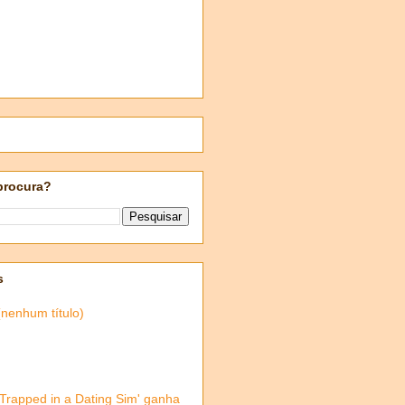
procura?
s
(nenhum título)
'Trapped in a Dating Sim' ganha