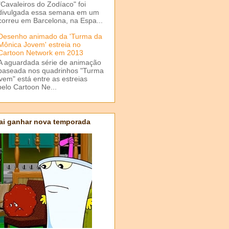
"Cavaleiros do Zodíaco" foi
divulgada essa semana em um
correu em Barcelona, na Espa...
Desenho animado da 'Turma da
Mônica Jovem' estreia no
Cartoon Network em 2013
A aguardada série de animação
baseada nos quadrinhos "Turma
em" está entre as estreias
elo Cartoon Ne...
ai ganhar nova temporada