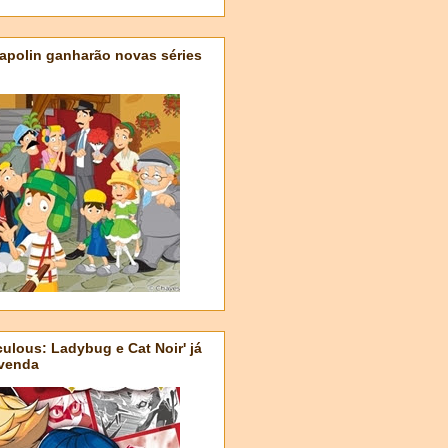
apolin ganharão novas séries
ulous: Ladybug e Cat Noir' já
-venda