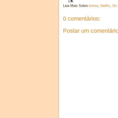
Leia Mais Sobre
Anime
,
Netflix
,
Os 
0 comentários:
Postar um comentári