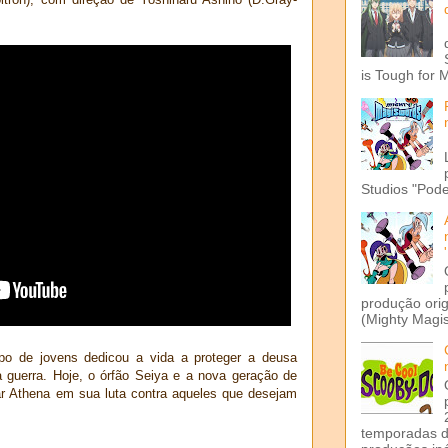
is Tough for 
Studios "Pode
produção ori
(Mighty Magis
o de jovens dedicou a vida a proteger a deusa
a guerra. Hoje, o órfão Seiya e a nova geração de
dar Athena em sua luta contra aqueles que desejam
temporadas d