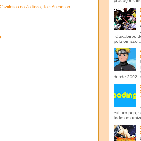
produções iné
Cavaleiros do Zodíaco
,
Toei Animation
o
"Cavaleiros d
pela emissora 
desde 2002, 
cultura pop, 
todos os univ