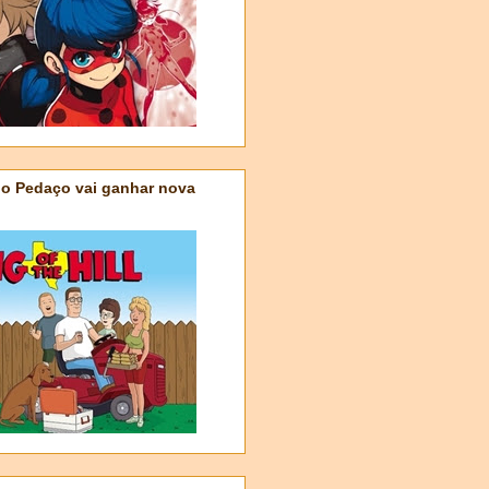
do Pedaço vai ganhar nova