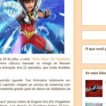
O que você 
ia 19 de julho, a série
"Saint Seiya: Os Cavaleiros
anime clássico baseado no mangá de Masami
 animação terá 12 episódios, que serão divididos
As mais lida
estúdio japonês Toei Animation totalmente em
 6 capítulos chegam ao serviço de streaming com
antendo grande parte do elenco de dubladores da
íaco" possui roteiro de Eugene Son (Os Vingadores
ltron), com direção de Yoshiharu Ashino (D.Gray-