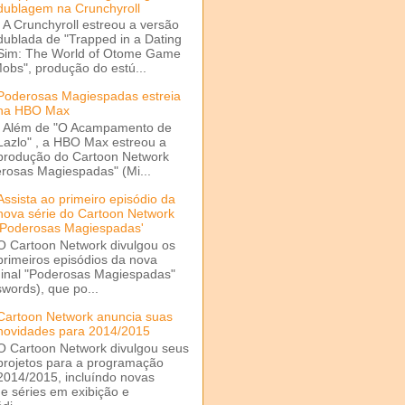
dublagem na Crunchyroll
A Crunchyroll estreou a versão
dublada de "Trapped in a Dating
Sim: The World of Otome Game
Mobs", produção do estú...
Poderosas Magiespadas estreia
na HBO Max
Além de "O Acampamento de
Lazlo" , a HBO Max estreou a
produção do Cartoon Network
rosas Magiespadas" (Mi...
Assista ao primeiro episódio da
nova série do Cartoon Network
'Poderosas Magiespadas'
O Cartoon Network divulgou os
primeiros episódios da nova
ginal "Poderosas Magiespadas"
words), que po...
Cartoon Network anuncia suas
novidades para 2014/2015
O Cartoon Network divulgou seus
projetos para a programação
2014/2015, incluíndo novas
e séries em exibição e