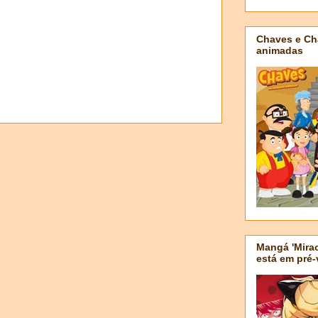
Chaves e Ch
animadas
Mangá 'Mirac
está em pré