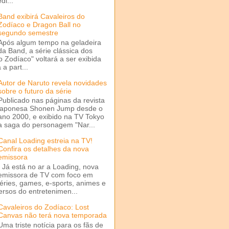
di...
Band exibirá Cavaleiros do
Zodíaco e Dragon Ball no
segundo semestre
Após algum tempo na geladeira
da Band, a série clássica dos
o Zodíaco" voltará a ser exibida
a part...
Autor de Naruto revela novidades
sobre o futuro da série
Publicado nas páginas da revista
japonesa Shonen Jump desde o
ano 2000, e exibido na TV Tokyo
a saga do personagem "Nar...
Canal Loading estreia na TV!
Confira os detalhes da nova
emissora
Já está no ar a Loading, nova
emissora de TV com foco em
séries, games, e-sports, animes e
ersos do entretenimen...
Cavaleiros do Zodíaco: Lost
Canvas não terá nova temporada
Uma triste notícia para os fãs de