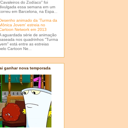
"Cavaleiros do Zodíaco" foi
divulgada essa semana em um
correu em Barcelona, na Espa...
Desenho animado da 'Turma da
Mônica Jovem' estreia no
Cartoon Network em 2013
A aguardada série de animação
baseada nos quadrinhos "Turma
em" está entre as estreias
elo Cartoon Ne...
ai ganhar nova temporada