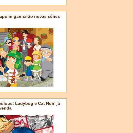
apolin ganharão novas séries
ulous: Ladybug e Cat Noir' já
-venda