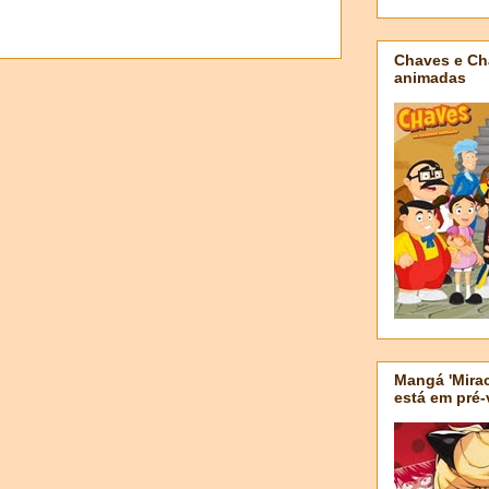
Chaves e Ch
animadas
Mangá 'Mirac
está em pré