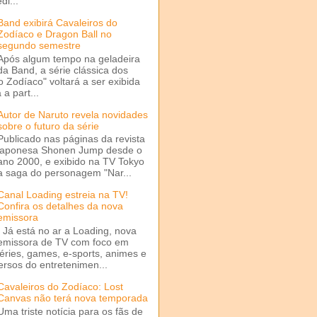
di...
Band exibirá Cavaleiros do
Zodíaco e Dragon Ball no
segundo semestre
Após algum tempo na geladeira
da Band, a série clássica dos
o Zodíaco" voltará a ser exibida
a part...
Autor de Naruto revela novidades
sobre o futuro da série
Publicado nas páginas da revista
japonesa Shonen Jump desde o
ano 2000, e exibido na TV Tokyo
a saga do personagem "Nar...
Canal Loading estreia na TV!
Confira os detalhes da nova
emissora
Já está no ar a Loading, nova
emissora de TV com foco em
séries, games, e-sports, animes e
ersos do entretenimen...
Cavaleiros do Zodíaco: Lost
Canvas não terá nova temporada
Uma triste notícia para os fãs de