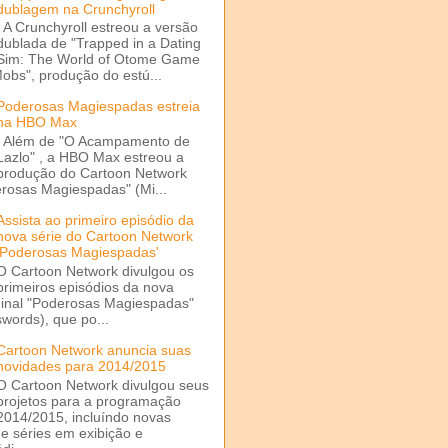
dublagem na Crunchyroll
A Crunchyroll estreou a versão
dublada de "Trapped in a Dating
Sim: The World of Otome Game
Mobs", produção do estú...
Poderosas Magiespadas estreia
na HBO Max
Além de "O Acampamento de
Lazlo" , a HBO Max estreou a
produção do Cartoon Network
rosas Magiespadas" (Mi...
Assista ao primeiro episódio da
nova série do Cartoon Network
'Poderosas Magiespadas'
O Cartoon Network divulgou os
primeiros episódios da nova
ginal "Poderosas Magiespadas"
words), que po...
Cartoon Network anuncia suas
novidades para 2014/2015
O Cartoon Network divulgou seus
projetos para a programação
2014/2015, incluíndo novas
e séries em exibição e