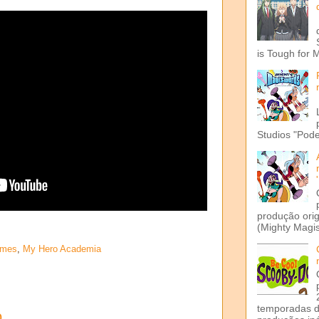
is Tough for 
Studios "Pode
produção ori
(Mighty Magis
lmes
,
My Hero Academia
temporadas d
o