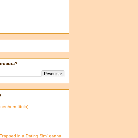
procura?
s
(nenhum título)
'Trapped in a Dating Sim' ganha