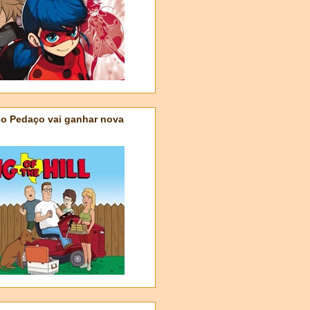
do Pedaço vai ganhar nova