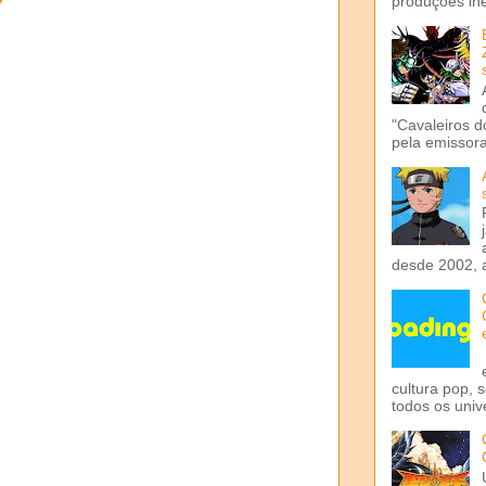
produções iné
"Cavaleiros d
pela emissora 
desde 2002, 
cultura pop, 
todos os univ