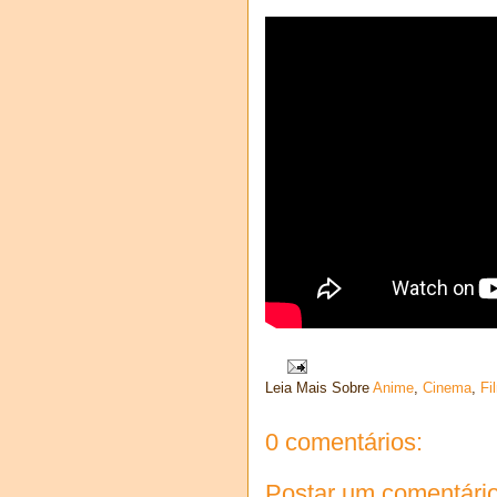
Leia Mais Sobre
Anime
,
Cinema
,
Fi
0 comentários:
Postar um comentári