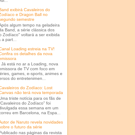
di...
Band exibirá Cavaleiros do
Zodíaco e Dragon Ball no
segundo semestre
Após algum tempo na geladeira
da Band, a série clássica dos
o Zodíaco" voltará a ser exibida
a part...
Canal Loading estreia na TV!
Confira os detalhes da nova
emissora
Já está no ar a Loading, nova
emissora de TV com foco em
séries, games, e-sports, animes e
ersos do entretenimen...
Cavaleiros do Zodíaco: Lost
Canvas não terá nova temporada
Uma triste notícia para os fãs de
"Cavaleiros do Zodíaco" foi
divulgada essa semana em um
correu em Barcelona, na Espa...
Autor de Naruto revela novidades
sobre o futuro da série
Publicado nas páginas da revista