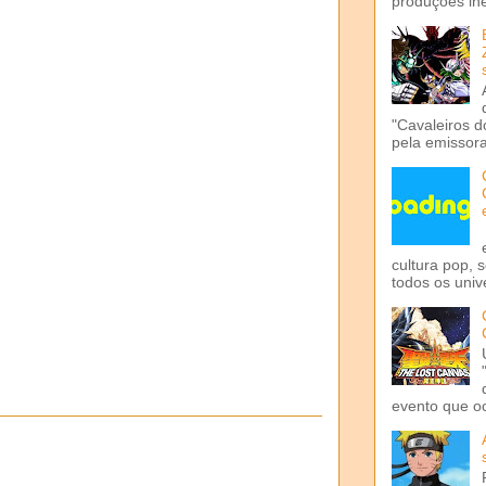
produções iné
"Cavaleiros d
pela emissora 
cultura pop, 
todos os univ
evento que o