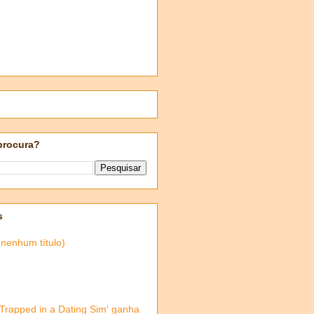
procura?
s
(nenhum título)
'Trapped in a Dating Sim' ganha