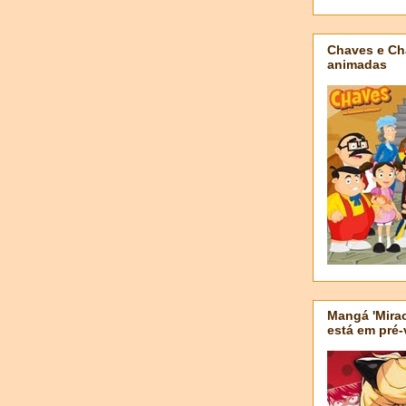
Chaves e Ch
animadas
Mangá 'Mirac
está em pré