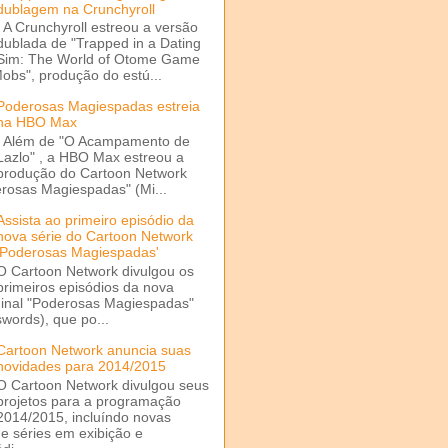
dublagem na Crunchyroll
A Crunchyroll estreou a versão
dublada de "Trapped in a Dating
Sim: The World of Otome Game
Mobs", produção do estú...
Poderosas Magiespadas estreia
na HBO Max
Além de "O Acampamento de
Lazlo" , a HBO Max estreou a
produção do Cartoon Network
rosas Magiespadas" (Mi...
Assista ao primeiro episódio da
nova série do Cartoon Network
'Poderosas Magiespadas'
O Cartoon Network divulgou os
primeiros episódios da nova
ginal "Poderosas Magiespadas"
words), que po...
Cartoon Network anuncia suas
novidades para 2014/2015
O Cartoon Network divulgou seus
projetos para a programação
2014/2015, incluíndo novas
e séries em exibição e