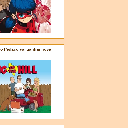
do Pedaço vai ganhar nova