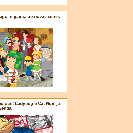
apolin ganharão novas séries
ulous: Ladybug e Cat Noir' já
-venda