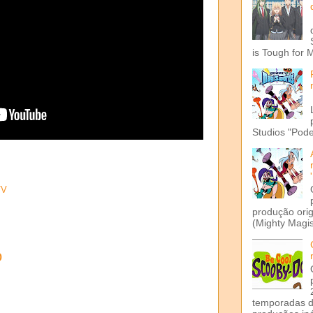
is Tough for 
Studios "Pode
TV
produção ori
(Mighty Magis
o
temporadas d