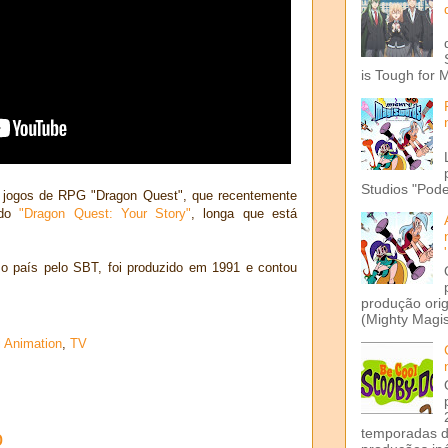
is Tough for 
Studios "Pode
 jogos de RPG "Dragon Quest", que recentemente
ado
"Dragon Quest: Your Story"
, longa que está
o país pelo SBT, foi produzido em 1991 e contou
produção ori
(Mighty Magis
i Animation
,
TV
temporadas d
o