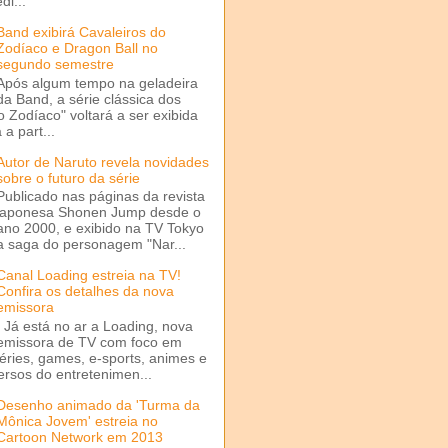
di...
Band exibirá Cavaleiros do
Zodíaco e Dragon Ball no
segundo semestre
Após algum tempo na geladeira
da Band, a série clássica dos
o Zodíaco" voltará a ser exibida
a part...
Autor de Naruto revela novidades
sobre o futuro da série
Publicado nas páginas da revista
japonesa Shonen Jump desde o
ano 2000, e exibido na TV Tokyo
a saga do personagem "Nar...
Canal Loading estreia na TV!
Confira os detalhes da nova
emissora
Já está no ar a Loading, nova
emissora de TV com foco em
séries, games, e-sports, animes e
ersos do entretenimen...
Desenho animado da 'Turma da
Mônica Jovem' estreia no
Cartoon Network em 2013