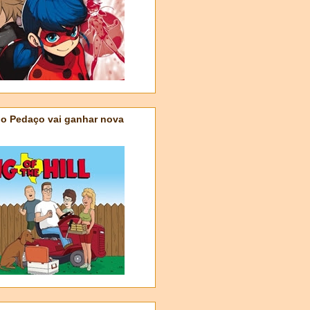
do Pedaço vai ganhar nova