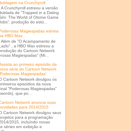
dublagem na Crunchyroll
A Crunchyroll estreou a versão
dublada de "Trapped in a Dating
Sim: The World of Otome Game
Mobs", produção do estú...
Poderosas Magiespadas estreia
na HBO Max
Além de "O Acampamento de
Lazlo" , a HBO Max estreou a
produção do Cartoon Network
rosas Magiespadas" (Mi...
Assista ao primeiro episódio da
nova série do Cartoon Network
'Poderosas Magiespadas'
O Cartoon Network divulgou os
primeiros episódios da nova
ginal "Poderosas Magiespadas"
words), que po...
Cartoon Network anuncia suas
novidades para 2014/2015
O Cartoon Network divulgou seus
projetos para a programação
2014/2015, incluíndo novas
e séries em exibição e