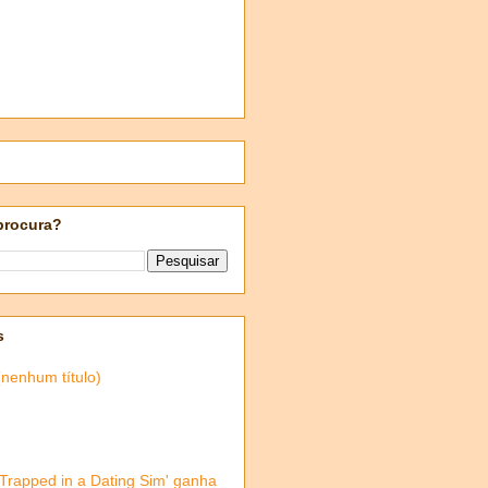
procura?
s
(nenhum título)
'Trapped in a Dating Sim' ganha