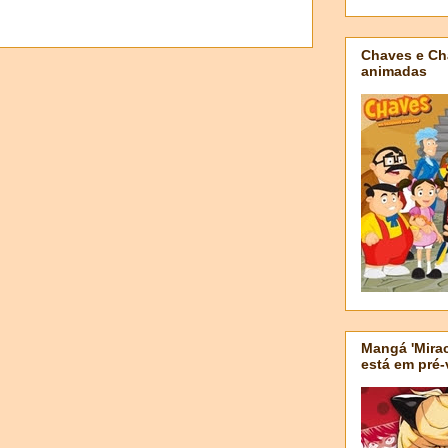
Chaves e Ch
animadas
Mangá 'Mirac
está em pré