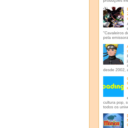
produções iné
"Cavaleiros d
pela emissora 
desde 2002, 
cultura pop, 
todos os univ