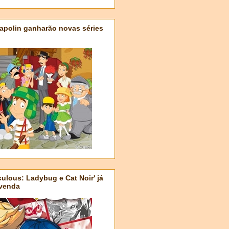
apolin ganharão novas séries
ulous: Ladybug e Cat Noir' já
-venda