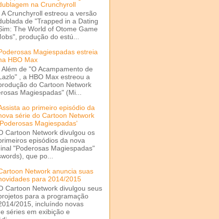
dublagem na Crunchyroll
A Crunchyroll estreou a versão
dublada de "Trapped in a Dating
Sim: The World of Otome Game
Mobs", produção do estú...
Poderosas Magiespadas estreia
na HBO Max
Além de "O Acampamento de
Lazlo" , a HBO Max estreou a
produção do Cartoon Network
rosas Magiespadas" (Mi...
Assista ao primeiro episódio da
nova série do Cartoon Network
'Poderosas Magiespadas'
O Cartoon Network divulgou os
primeiros episódios da nova
ginal "Poderosas Magiespadas"
words), que po...
Cartoon Network anuncia suas
novidades para 2014/2015
O Cartoon Network divulgou seus
projetos para a programação
2014/2015, incluíndo novas
e séries em exibição e