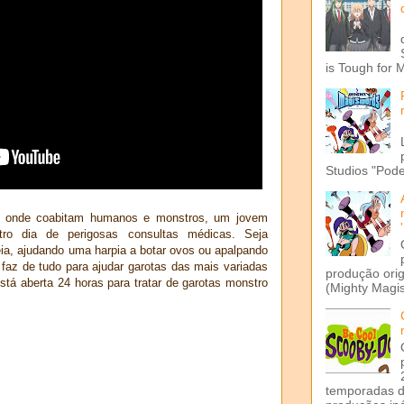
is Tough for 
Studios "Pode
, onde coabitam humanos e monstros, um jovem
tro dia de perigosas consultas médicas.
Seja
ia, ajudando uma harpia a botar ovos ou apalpando
az de tudo para ajudar garotas das mais variadas
produção ori
stá aberta 24 horas para tratar de garotas monstro
(Mighty Magis
temporadas d