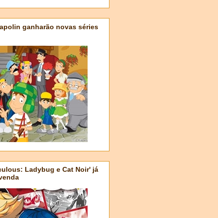
apolin ganharão novas séries
ulous: Ladybug e Cat Noir' já
-venda