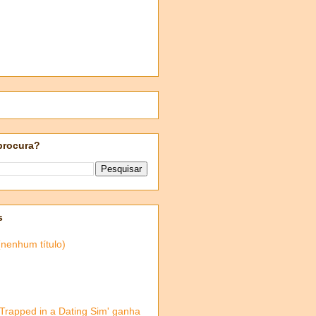
procura?
s
(nenhum título)
'Trapped in a Dating Sim' ganha