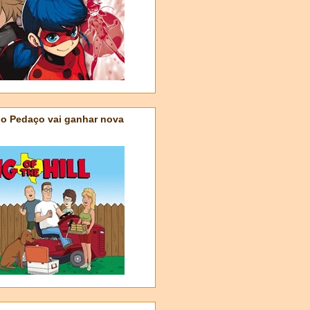
do Pedaço vai ganhar nova