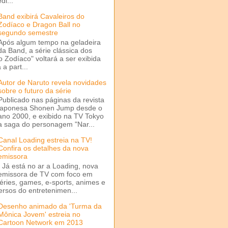
di...
Band exibirá Cavaleiros do
Zodíaco e Dragon Ball no
segundo semestre
Após algum tempo na geladeira
da Band, a série clássica dos
o Zodíaco" voltará a ser exibida
a part...
Autor de Naruto revela novidades
sobre o futuro da série
Publicado nas páginas da revista
japonesa Shonen Jump desde o
ano 2000, e exibido na TV Tokyo
a saga do personagem "Nar...
Canal Loading estreia na TV!
Confira os detalhes da nova
emissora
Já está no ar a Loading, nova
emissora de TV com foco em
séries, games, e-sports, animes e
ersos do entretenimen...
Desenho animado da 'Turma da
Mônica Jovem' estreia no
Cartoon Network em 2013