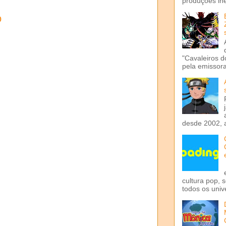
produções iné
o
"Cavaleiros d
pela emissora 
desde 2002, 
cultura pop, 
todos os univ