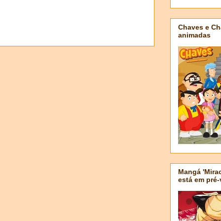
Chaves e Ch
animadas
Mangá 'Mirac
está em pré