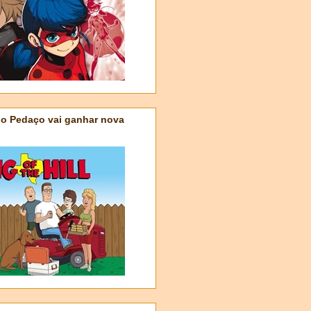
do Pedaço vai ganhar nova