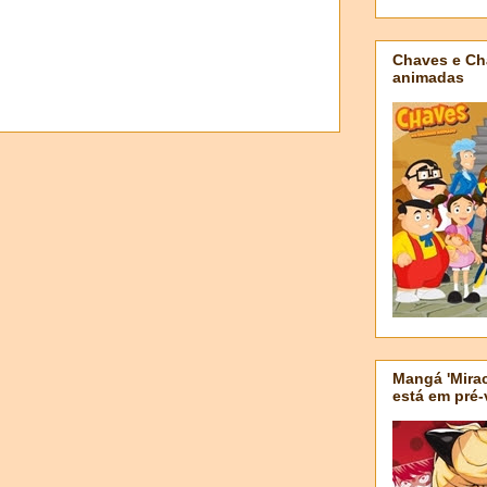
Chaves e Ch
animadas
Mangá 'Mirac
está em pré