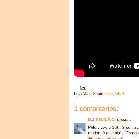
Leia Mais Sobre
Hulu
,
Star+
1 comentários:
D.J.T.O.B.Ã.O.
disse...
Pelo visto, o Seth Green 
motion. A animação "Frango
🐒 (que citei acima).