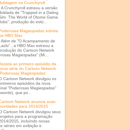
dublagem na Crunchyroll
A Crunchyroll estreou a versão
dublada de "Trapped in a Dating
Sim: The World of Otome Game
Mobs", produção do estú...
Poderosas Magiespadas estreia
na HBO Max
Além de "O Acampamento de
Lazlo" , a HBO Max estreou a
produção do Cartoon Network
rosas Magiespadas" (Mi...
Assista ao primeiro episódio da
nova série do Cartoon Network
'Poderosas Magiespadas'
O Cartoon Network divulgou os
primeiros episódios da nova
ginal "Poderosas Magiespadas"
words), que po...
Cartoon Network anuncia suas
novidades para 2014/2015
O Cartoon Network divulgou seus
projetos para a programação
2014/2015, incluíndo novas
e séries em exibição e