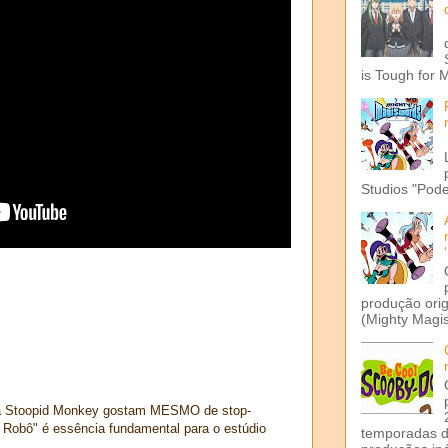
is Tough for 
Studios "Pode
produção ori
(Mighty Magis
e a Stoopid Monkey gostam MESMO de stop-
 Robô" é essência fundamental para o estúdio
temporadas d