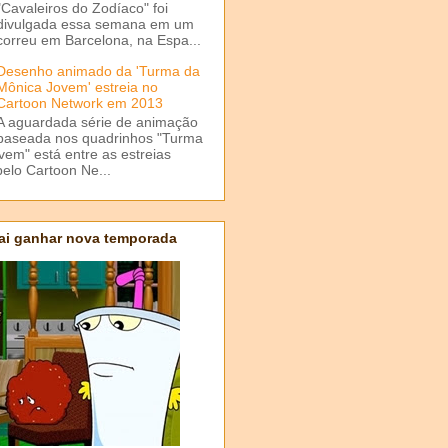
"Cavaleiros do Zodíaco" foi
divulgada essa semana em um
correu em Barcelona, na Espa...
Desenho animado da 'Turma da
Mônica Jovem' estreia no
Cartoon Network em 2013
A aguardada série de animação
baseada nos quadrinhos "Turma
em" está entre as estreias
elo Cartoon Ne...
ai ganhar nova temporada