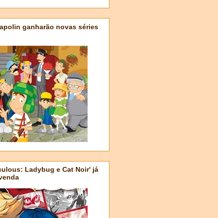
apolin ganharão novas séries
ulous: Ladybug e Cat Noir' já
-venda