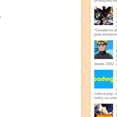
produções iné
o
"Cavaleiros d
pela emissora 
desde 2002, 
cultura pop, 
todos os univ