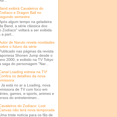
di...
Band exibirá Cavaleiros do
Zodíaco e Dragon Ball no
segundo semestre
Após algum tempo na geladeira
da Band, a série clássica dos
o Zodíaco" voltará a ser exibida
a part...
Autor de Naruto revela novidades
sobre o futuro da série
Publicado nas páginas da revista
japonesa Shonen Jump desde o
ano 2000, e exibido na TV Tokyo
a saga do personagem "Nar...
Canal Loading estreia na TV!
Confira os detalhes da nova
emissora
Já está no ar a Loading, nova
emissora de TV com foco em
séries, games, e-sports, animes e
ersos do entretenimen...
Cavaleiros do Zodíaco: Lost
Canvas não terá nova temporada
Uma triste notícia para os fãs de