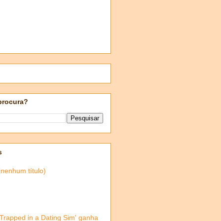
procura?
s
(nenhum título)
'Trapped in a Dating Sim' ganha