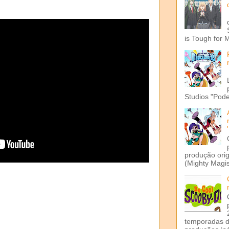
is Tough for 
Studios "Pode
produção ori
(Mighty Magis
temporadas d