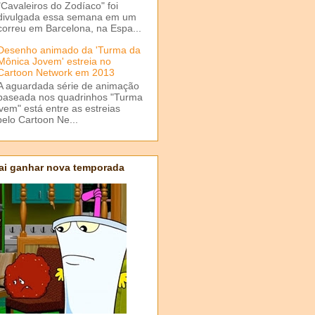
"Cavaleiros do Zodíaco" foi
divulgada essa semana em um
correu em Barcelona, na Espa...
Desenho animado da 'Turma da
Mônica Jovem' estreia no
Cartoon Network em 2013
A aguardada série de animação
baseada nos quadrinhos "Turma
em" está entre as estreias
elo Cartoon Ne...
ai ganhar nova temporada