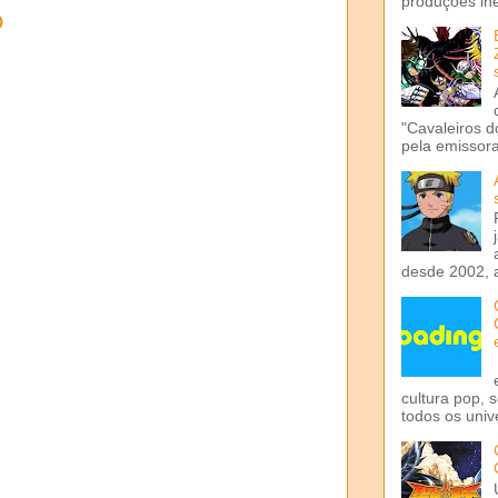
produções iné
o
"Cavaleiros d
pela emissora 
desde 2002, 
cultura pop, 
todos os univ