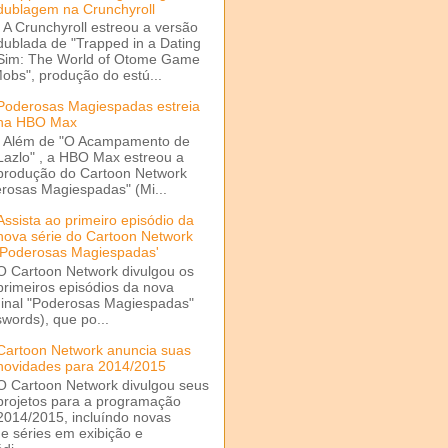
dublagem na Crunchyroll
A Crunchyroll estreou a versão
dublada de "Trapped in a Dating
Sim: The World of Otome Game
Mobs", produção do estú...
Poderosas Magiespadas estreia
na HBO Max
Além de "O Acampamento de
Lazlo" , a HBO Max estreou a
produção do Cartoon Network
rosas Magiespadas" (Mi...
Assista ao primeiro episódio da
nova série do Cartoon Network
'Poderosas Magiespadas'
O Cartoon Network divulgou os
primeiros episódios da nova
ginal "Poderosas Magiespadas"
words), que po...
Cartoon Network anuncia suas
novidades para 2014/2015
O Cartoon Network divulgou seus
projetos para a programação
2014/2015, incluíndo novas
e séries em exibição e