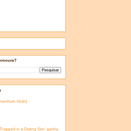
procura?
s
(nenhum título)
'Trapped in a Dating Sim' ganha