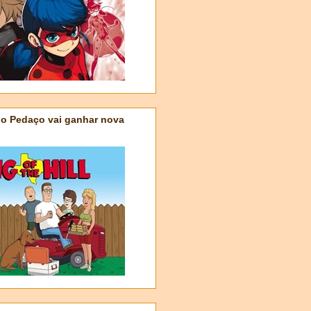
do Pedaço vai ganhar nova