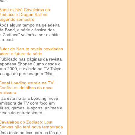
di...
Band exibirá Cavaleiros do
Zodíaco e Dragon Ball no
segundo semestre
Após algum tempo na geladeira
da Band, a série clássica dos
o Zodíaco" voltará a ser exibida
a part...
Autor de Naruto revela novidades
sobre o futuro da série
Publicado nas páginas da revista
japonesa Shonen Jump desde o
ano 2000, e exibido na TV Tokyo
a saga do personagem "Nar...
Canal Loading estreia na TV!
Confira os detalhes da nova
emissora
Já está no ar a Loading, nova
emissora de TV com foco em
séries, games, e-sports, animes e
ersos do entretenimen...
Cavaleiros do Zodíaco: Lost
Canvas não terá nova temporada
Uma triste notícia para os fãs de