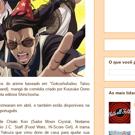
O que você 
dios do anime baseado em "Gokushufudou: Tatsu
band), mangá de comédia criado por Kousuke Oono
As mais lida
la editora Shinchosha.
estrearam em abril, e também estão disponíveis na
português.
 de Chiaki Kon (Sailor Moon Crystal, Nodame
io J.C. Staff (Food Wars, Hi-Score Girl). A trama
 Yakuza que virou dono de casa para ajudar sua