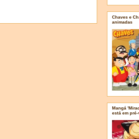
Chaves e Ch
animadas
Mangá 'Mirac
está em pré