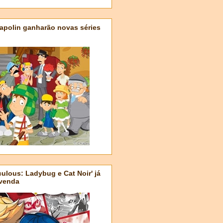
apolin ganharão novas séries
ulous: Ladybug e Cat Noir' já
-venda