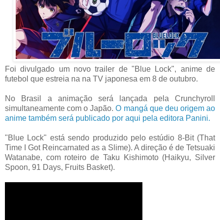
Foi divulgado um novo trailer de "Blue Lock", anime de
futebol que estreia na na TV japonesa em 8 de outubro.
No Brasil a animação será lançada pela Crunchyroll
simultaneamente com o Japão.
O mangá que deu origem ao
anime também será publicado por aqui pela editora Panini.
"Blue Lock" está sendo produzido pelo estúdio 8-Bit (That
Time I Got Reincarnated as a Slime). A direção é de Tetsuaki
Watanabe, com roteiro de Taku Kishimoto (Haikyu, Silver
Spoon, 91 Days, Fruits Basket).