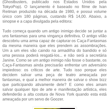
(Ghostbusters, publicado nos Estados Unidos pela
TokyoPop). O lançamento é baseado no filme de Ivan
Reitman produzido na década de 1980, e possui volume
único com 180 páginas, custando R$ 14,00. Abaixo, a
sinopse e a capa divulgada pela editora:
Tudo começa quando um antigo inimigo decide se juntar a
uns fantasmas para uma vingança definitiva. O antigo vilão
descobriu uma arma capaz de capturar os Caça-Fantasmas
da mesma maneira que eles prendem as assombrações.
Um a um eles vão caindo na armadilha do bandido e só
uma pessoa poderá resgatá-los... e não será a secretária
Janine. Como se um antigo inimigo não fosse o bastante, os
Caça-Fantasmas ainda precisarão enfrentar um adversário
impiedoso: os críticos de arte. Tudo isso porque eles
decidem salvar uma peça de teatro ameaçada por
fantasmas, e qual a melhor maneira de salvar o show bizz
que participando ativamente dele? E como eles amam
salvar qualquer tipo de arte e manifestação artística, eles
defenderão a alta costura de Nova York quando esta está
ameaçada por um servo de Goozer.