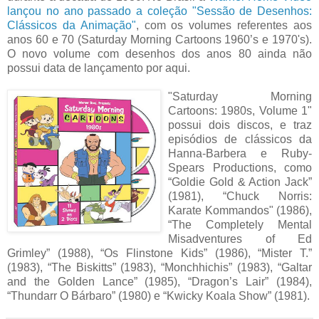
lançou no ano passado a coleção "Sessão de Desenhos:
Clássicos da Animação"
, com os volumes referentes aos
anos 60 e 70 (Saturday Morning Cartoons 1960’s e 1970's).
O novo volume com desenhos dos anos 80 ainda não
possui data de lançamento por aqui.
"Saturday Morning
Cartoons: 1980s, Volume 1"
possui dois discos, e traz
episódios de clássicos da
Hanna-Barbera e Ruby-
Spears Productions, como
“Goldie Gold & Action Jack”
(1981), “Chuck Norris:
Karate Kommandos" (1986),
“The Completely Mental
Misadventures of Ed
Grimley” (1988), “Os Flinstone Kids” (1986), “Mister T.”
(1983), “The Biskitts” (1983), “Monchhichis” (1983), “Galtar
and the Golden Lance” (1985), “Dragon’s Lair” (1984),
“Thundarr O Bárbaro” (1980) e “Kwicky Koala Show” (1981).