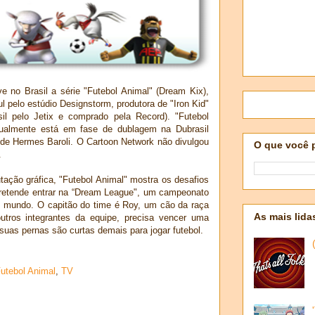
e no Brasil a série "Futebol Animal" (Dream Kix),
 pelo estúdio Designstorm, produtora de "Iron Kid"
il pelo Jetix e comprado pela Record). "Futebol
tualmente está em fase de dublagem na Dubrasil
 de Hermes Baroli. O Cartoon Network não divulgou
O que você 
.
ção gráfica, "Futebol Animal" mostra os desafios
pretende entrar na “Dream League", um campeonato
 mundo. O capitão do time é Roy, um cão da raça
As mais lida
tros integrantes da equipe, precisa vencer uma
 suas pernas são curtas demais para jogar futebol.
utebol Animal
,
TV