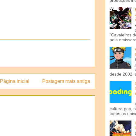
produções iné
"Cavaleiros d
pela emissora 
desde 2002, 
Página inicial
Postagem mais antiga
cultura pop, 
todos os univ