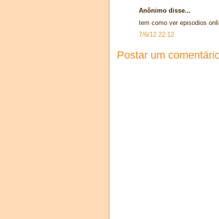
Anônimo disse...
tem como ver episodios onl
7/6/12 22:12
Postar um comentári