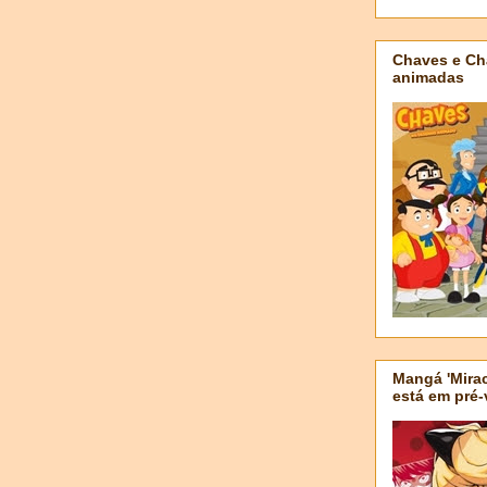
Chaves e Ch
animadas
Mangá 'Mirac
está em pré