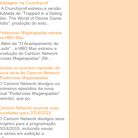
dublagem na Crunchyroll
A Crunchyroll estreou a versão
dublada de "Trapped in a Dating
Sim: The World of Otome Game
Mobs", produção do estú...
Poderosas Magiespadas estreia
na HBO Max
Além de "O Acampamento de
Lazlo" , a HBO Max estreou a
produção do Cartoon Network
rosas Magiespadas" (Mi...
Assista ao primeiro episódio da
nova série do Cartoon Network
'Poderosas Magiespadas'
O Cartoon Network divulgou os
primeiros episódios da nova
ginal "Poderosas Magiespadas"
words), que po...
Cartoon Network anuncia suas
novidades para 2014/2015
O Cartoon Network divulgou seus
projetos para a programação
2014/2015, incluíndo novas
e séries em exibição e