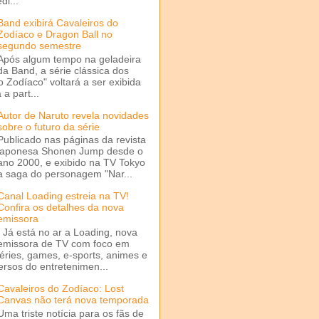
di...
Band exibirá Cavaleiros do
Zodíaco e Dragon Ball no
segundo semestre
Após algum tempo na geladeira
da Band, a série clássica dos
o Zodíaco" voltará a ser exibida
a part...
Autor de Naruto revela novidades
sobre o futuro da série
Publicado nas páginas da revista
japonesa Shonen Jump desde o
ano 2000, e exibido na TV Tokyo
a saga do personagem "Nar...
Canal Loading estreia na TV!
Confira os detalhes da nova
emissora
Já está no ar a Loading, nova
emissora de TV com foco em
séries, games, e-sports, animes e
ersos do entretenimen...
Cavaleiros do Zodíaco: Lost
Canvas não terá nova temporada
Uma triste notícia para os fãs de