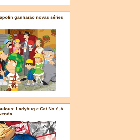
apolin ganharão novas séries
ulous: Ladybug e Cat Noir' já
-venda