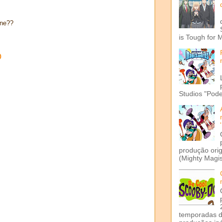
ine??
is Tough for 
o
Studios "Pode
produção ori
(Mighty Magis
temporadas d