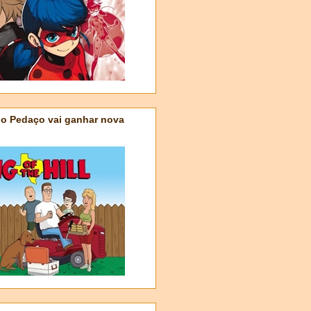
do Pedaço vai ganhar nova