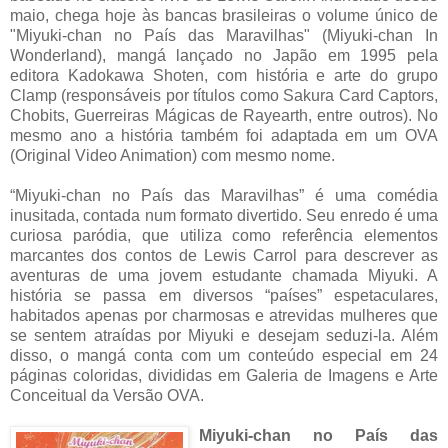
maio, chega hoje às bancas brasileiras o volume único de
"Miyuki-chan no País das Maravilhas" (Miyuki-chan In
Wonderland), mangá lançado no Japão em 1995 pela
editora Kadokawa Shoten, com história e arte do grupo
Clamp (responsáveis por títulos como Sakura Card Captors,
Chobits, Guerreiras Mágicas de Rayearth, entre outros). No
mesmo ano a história também foi adaptada em um OVA
(Original Video Animation) com mesmo nome.
“Miyuki-chan no País das Maravilhas” é uma comédia
inusitada, contada num formato divertido. Seu enredo é uma
curiosa paródia, que utiliza como referência elementos
marcantes dos contos de Lewis Carrol para descrever as
aventuras de uma jovem estudante chamada Miyuki. A
história se passa em diversos “países” espetaculares,
habitados apenas por charmosas e atrevidas mulheres que
se sentem atraídas por Miyuki e desejam seduzi-la. Além
disso, o mangá conta com um conteúdo especial em 24
páginas coloridas, divididas em Galeria de Imagens e Arte
Conceitual da Versão OVA.
Miyuki-chan no País das