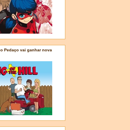
do Pedaço vai ganhar nova