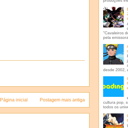
produções iné
"Cavaleiros d
pela emissora 
desde 2002, 
Página inicial
Postagem mais antiga
cultura pop, 
todos os univ