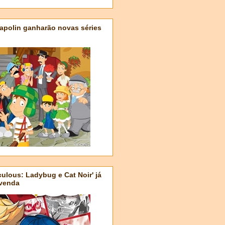
apolin ganharão novas séries
ulous: Ladybug e Cat Noir' já
-venda