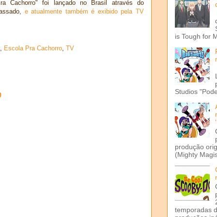
ra Cachorro" foi lançado no Brasil através do
passado,
e atualmente também é exibido pela TV
is Tough for 
,
Escola Pra Cachorro
,
TV
Studios "Pode
o
produção ori
(Mighty Magis
temporadas d