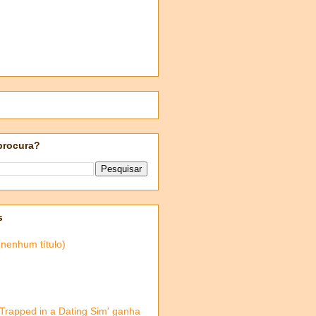
procura?
s
(nenhum título)
'Trapped in a Dating Sim' ganha