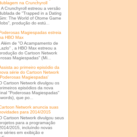
dublagem na Crunchyroll
A Crunchyroll estreou a versão
dublada de "Trapped in a Dating
Sim: The World of Otome Game
Mobs", produção do estú...
Poderosas Magiespadas estreia
na HBO Max
Além de "O Acampamento de
Lazlo" , a HBO Max estreou a
produção do Cartoon Network
rosas Magiespadas" (Mi...
Assista ao primeiro episódio da
nova série do Cartoon Network
'Poderosas Magiespadas'
O Cartoon Network divulgou os
primeiros episódios da nova
ginal "Poderosas Magiespadas"
words), que po...
Cartoon Network anuncia suas
novidades para 2014/2015
O Cartoon Network divulgou seus
projetos para a programação
2014/2015, incluíndo novas
e séries em exibição e