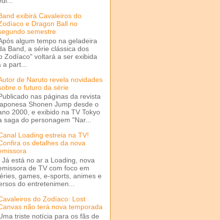
di...
Band exibirá Cavaleiros do
Zodíaco e Dragon Ball no
segundo semestre
Após algum tempo na geladeira
da Band, a série clássica dos
o Zodíaco" voltará a ser exibida
a part...
Autor de Naruto revela novidades
sobre o futuro da série
Publicado nas páginas da revista
japonesa Shonen Jump desde o
ano 2000, e exibido na TV Tokyo
a saga do personagem "Nar...
Canal Loading estreia na TV!
Confira os detalhes da nova
emissora
Já está no ar a Loading, nova
emissora de TV com foco em
séries, games, e-sports, animes e
ersos do entretenimen...
Cavaleiros do Zodíaco: Lost
Canvas não terá nova temporada
Uma triste notícia para os fãs de