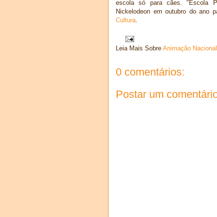
escola só para cães. "Escola P
Nickelodeon em outubro do ano 
Cultura
.
Leia Mais Sobre
Animação Nacional
0 comentários:
Postar um comentári