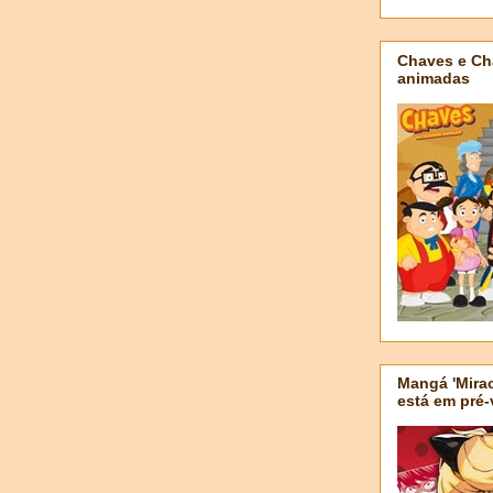
Chaves e Ch
animadas
Mangá 'Mirac
está em pré