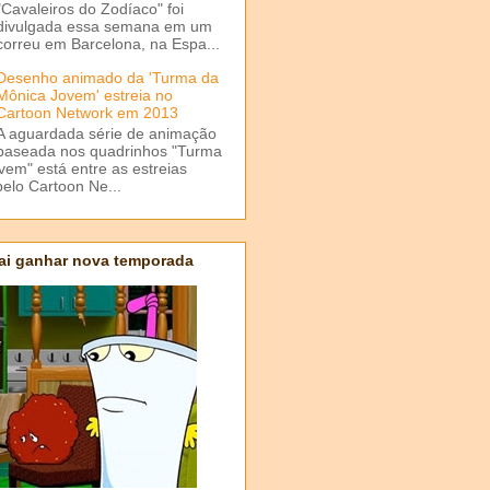
"Cavaleiros do Zodíaco" foi
divulgada essa semana em um
correu em Barcelona, na Espa...
Desenho animado da 'Turma da
Mônica Jovem' estreia no
Cartoon Network em 2013
A aguardada série de animação
baseada nos quadrinhos "Turma
em" está entre as estreias
elo Cartoon Ne...
ai ganhar nova temporada