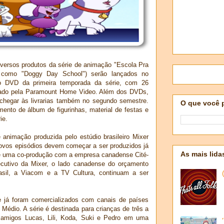
versos produtos da série de animação "Escola Pra
or como "Doggy Day School") serão lançados no
 o DVD da primeira temporada da série, com 26
nçado pela Paramount Home Video. Além dos DVDs,
chegar às livrarias também no segundo semestre.
O que você 
ento de álbum de figurinhas, material de festas e
ie.
 animação produzida pelo estúdio brasileiro Mixer
ovos episódios devem começar a ser produzidos já
As mais lida
é uma co-produção com a empresa canadense Cité-
ecutivo da Mixer, o lado canadense do orçamento
rasil, a Viacom e a TV Cultura, continuam a ser
e já foram comercializados com canais de países
Médio. A série é destinada para crianças de três a
s amigos Lucas, Lili, Koda, Suki e Pedro em uma