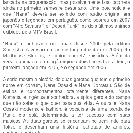
lançada na programação, mas possivelmente isso ocorrerá
ainda no primeiro semestre deste ano. Uma boa notícia é
que "Nana" deverá ser exibido com áudio original em
japonês e legendas em português, como ocorreu em 2007
com "Afro Samurai" e "Desert Punk", os dois últimos animes
exibidos pela MTV Brasil.
"Nana" é publicado no Japão desde 2000 pela editora
Shueisha. A versão em anime foi produzida em 2006 pelo
Madhouse Studios, e contou com 47 episódios. Além da
versão animada, o mangá originou dois filmes live-action, o
primeiro lançado em 2005, e o segundo em 2006.
A série mostra a história de duas garotas que tem o primeiro
nome em comum, Nana Oosaki e Nana Komatsu. São de
estilos e comportamentos totalmente diferentes. Nana
Komatsu é ingênua e sonhadora, a típica garota do campo
que não sabe o que quer para sua vida. A outra é Nana
Oosaki moderna e fashion, é vocalista de uma banda de
Punk, ela está determinada a ter sucesso com suas
músicas. As duas garotas se encontram no trem indo para
Tokyo e desenham uma história recheada de amores,
sonhos e amizades.