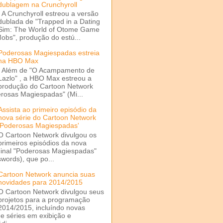
dublagem na Crunchyroll
A Crunchyroll estreou a versão
dublada de "Trapped in a Dating
Sim: The World of Otome Game
Mobs", produção do estú...
Poderosas Magiespadas estreia
na HBO Max
Além de "O Acampamento de
Lazlo" , a HBO Max estreou a
produção do Cartoon Network
rosas Magiespadas" (Mi...
Assista ao primeiro episódio da
nova série do Cartoon Network
'Poderosas Magiespadas'
O Cartoon Network divulgou os
primeiros episódios da nova
ginal "Poderosas Magiespadas"
words), que po...
Cartoon Network anuncia suas
novidades para 2014/2015
O Cartoon Network divulgou seus
projetos para a programação
2014/2015, incluíndo novas
e séries em exibição e