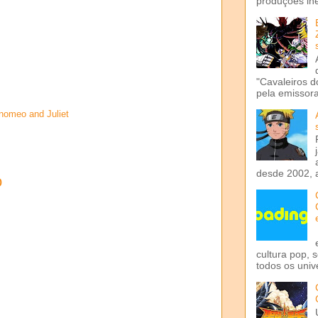
produções iné
"Cavaleiros d
pela emissora 
nomeo and Juliet
desde 2002, 
o
cultura pop, 
todos os univ