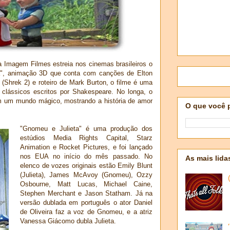
 a Imagem Filmes estreia nos cinemas brasileiros o
a", animação 3D que conta com canções de Elton
(Shrek 2) e roteiro de Mark Burton, o filme é uma
clássicos escritos por Shakespeare. No longa, o
m um mundo mágico, mostrando a história de amor
O que você 
"Gnomeu e Julieta" é uma produção dos
estúdios Media Rights Capital, Starz
Animation e Rocket Pictures, e foi lançado
nos EUA no início do mês passado. No
As mais lida
elenco de vozes originais estão Emily Blunt
(Julieta), James McAvoy (Gnomeu), Ozzy
Osbourne, Matt Lucas, Michael Caine,
Stephen Merchant e Jason Statham. Já na
versão dublada em português o ator Daniel
de Oliveira faz a voz de Gnomeu, e a atriz
Vanessa Giácomo dubla Julieta.