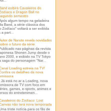
di...
Band exibirá Cavaleiros do
Zodíaco e Dragon Ball no
segundo semestre
Após algum tempo na geladeira
da Band, a série clássica dos
o Zodíaco" voltará a ser exibida
a part...
Autor de Naruto revela novidades
sobre o futuro da série
Publicado nas páginas da revista
japonesa Shonen Jump desde o
ano 2000, e exibido na TV Tokyo
a saga do personagem "Nar...
Canal Loading estreia na TV!
Confira os detalhes da nova
emissora
Já está no ar a Loading, nova
emissora de TV com foco em
séries, games, e-sports, animes e
ersos do entretenimen...
Cavaleiros do Zodíaco: Lost
Canvas não terá nova temporada
Uma triste notícia para os fãs de