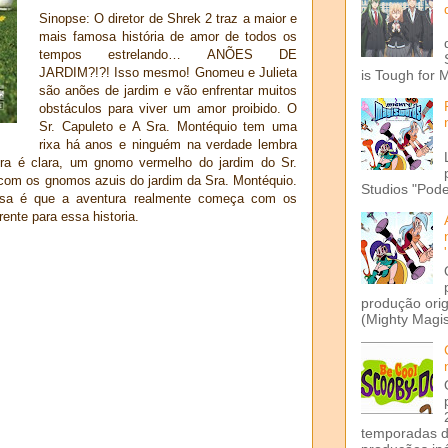
Sinopse: O diretor de Shrek 2 traz a maior e
mais famosa história de amor de todos os
tempos estrelando… ANÕES DE
JARDIM?!?! Isso mesmo! Gnomeu e Julieta
is Tough for 
são anões de jardim e vão enfrentar muitos
obstáculos para viver um amor proibido. O
Sr. Capuleto e A Sra. Montéquio tem uma
rixa há anos e ninguém na verdade lembra
ra é clara, um gnomo vermelho do jardim do Sr.
 com os gnomos azuis do jardim da Sra. Montéquio.
Studios "Pode
a é que a aventura realmente começa com os
ente para essa historia.
produção ori
(Mighty Magis
temporadas d