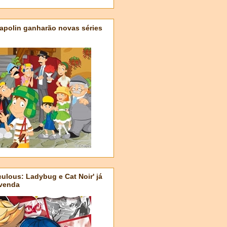
apolin ganharão novas séries
ulous: Ladybug e Cat Noir' já
-venda