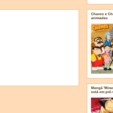
Chaves e Ch
animadas
Mangá 'Mirac
está em pré