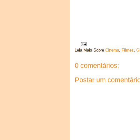
Leia Mais Sobre
Cinema
,
Filmes
,
G
0 comentários:
Postar um comentári