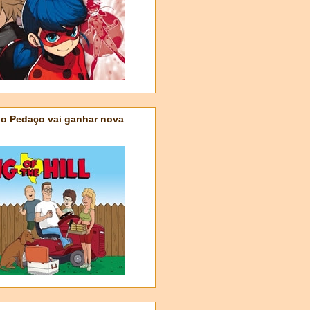
do Pedaço vai ganhar nova