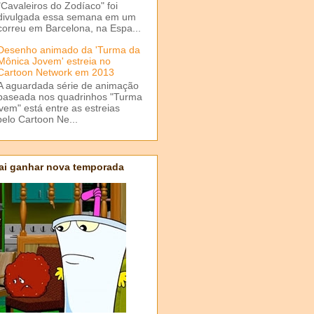
"Cavaleiros do Zodíaco" foi
divulgada essa semana em um
correu em Barcelona, na Espa...
Desenho animado da 'Turma da
Mônica Jovem' estreia no
Cartoon Network em 2013
A aguardada série de animação
baseada nos quadrinhos "Turma
em" está entre as estreias
elo Cartoon Ne...
ai ganhar nova temporada