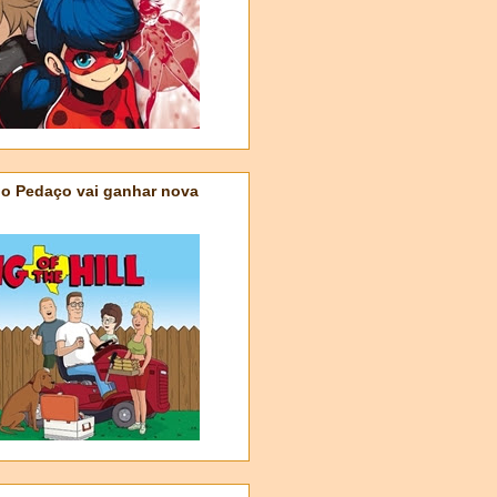
do Pedaço vai ganhar nova