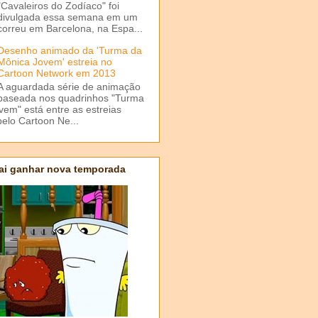
"Cavaleiros do Zodíaco" foi
divulgada essa semana em um
correu em Barcelona, na Espa...
Desenho animado da 'Turma da
Mônica Jovem' estreia no
Cartoon Network em 2013
A aguardada série de animação
baseada nos quadrinhos "Turma
em" está entre as estreias
elo Cartoon Ne...
ai ganhar nova temporada