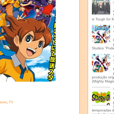
is Tough for 
Studios "Pode
produção ori
(Mighty Magis
leven
,
TV
temporadas d