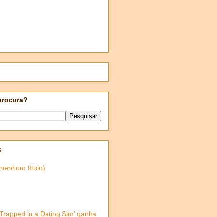
procura?
s
(nenhum título)
'Trapped in a Dating Sim' ganha