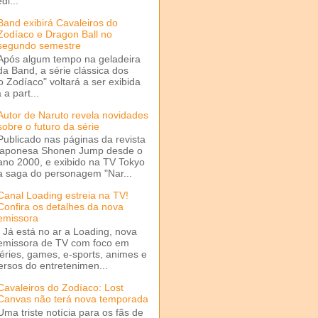
di...
Band exibirá Cavaleiros do
Zodíaco e Dragon Ball no
segundo semestre
Após algum tempo na geladeira
da Band, a série clássica dos
o Zodíaco" voltará a ser exibida
a part...
Autor de Naruto revela novidades
sobre o futuro da série
Publicado nas páginas da revista
japonesa Shonen Jump desde o
ano 2000, e exibido na TV Tokyo
a saga do personagem "Nar...
Canal Loading estreia na TV!
Confira os detalhes da nova
emissora
Já está no ar a Loading, nova
emissora de TV com foco em
séries, games, e-sports, animes e
ersos do entretenimen...
Cavaleiros do Zodíaco: Lost
Canvas não terá nova temporada
Uma triste notícia para os fãs de