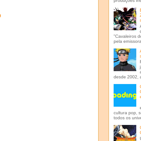
produções iné
o
"Cavaleiros d
pela emissora 
desde 2002, 
cultura pop, 
todos os univ