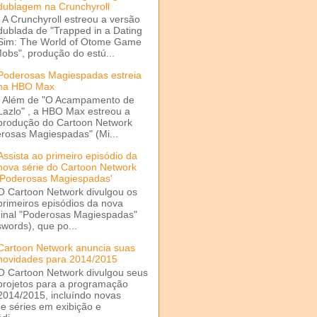
dublagem na Crunchyroll
A Crunchyroll estreou a versão
dublada de "Trapped in a Dating
Sim: The World of Otome Game
Mobs", produção do estú...
Poderosas Magiespadas estreia
na HBO Max
Além de "O Acampamento de
Lazlo" , a HBO Max estreou a
produção do Cartoon Network
rosas Magiespadas" (Mi...
Assista ao primeiro episódio da
nova série do Cartoon Network
'Poderosas Magiespadas'
O Cartoon Network divulgou os
primeiros episódios da nova
ginal "Poderosas Magiespadas"
words), que po...
Cartoon Network anuncia suas
novidades para 2014/2015
O Cartoon Network divulgou seus
projetos para a programação
2014/2015, incluíndo novas
e séries em exibição e