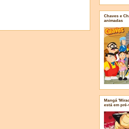
Chaves e Ch
animadas
Mangá 'Mirac
está em pré