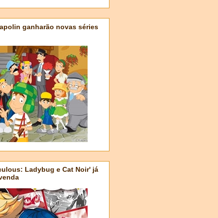
apolin ganharão novas séries
ulous: Ladybug e Cat Noir' já
-venda