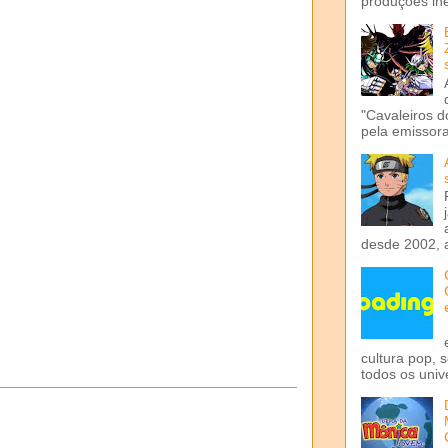
produções iné
"Cavaleiros d
pela emissora 
desde 2002, 
cultura pop, 
todos os univ