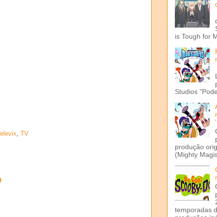
is Tough for 
Studios "Pode
elevix
,
TV
produção ori
(Mighty Magis
o
temporadas d