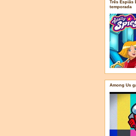
Três Espiãs
temporada
Among Us ga