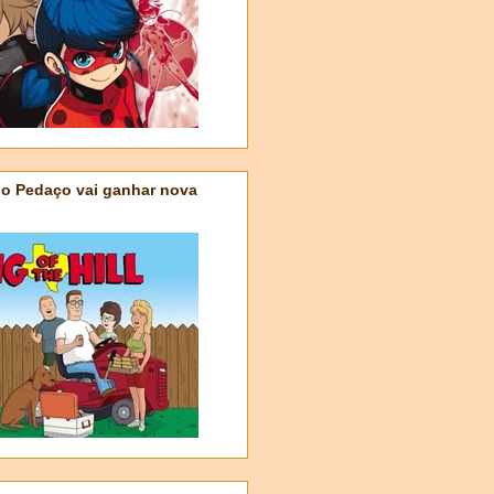
do Pedaço vai ganhar nova