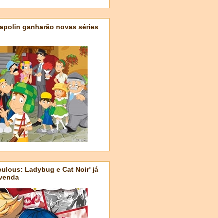
apolin ganharão novas séries
ulous: Ladybug e Cat Noir' já
-venda