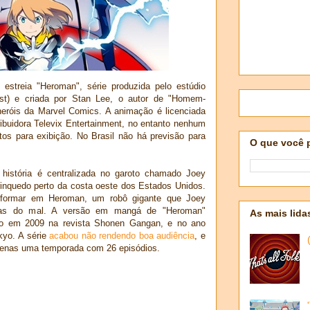
estreia "Heroman", série produzida pelo estúdio
ist) e criada por Stan Lee, o autor de "Homem-
heróis da Marvel Comics. A animação é licenciada
ribuidora Televix Entertainment, no entanto nenhum
itos para exibição. No Brasil não há previsão para
O que você 
história é centralizada no garoto chamado Joey
inquedo perto da costa oeste dos Estados Unidos.
sformar em Heroman, um robô gigante que Joey
aças do mal. A versão em mangá de "Heroman"
As mais lida
ão em 2009 na revista Shonen Gangan, e no ano
kyo. A série
acabou não rendendo boa audiência
, e
apenas uma temporada com 26 episódios.