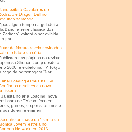
di...
Band exibirá Cavaleiros do
Zodíaco e Dragon Ball no
segundo semestre
Após algum tempo na geladeira
da Band, a série clássica dos
o Zodíaco" voltará a ser exibida
a part...
Autor de Naruto revela novidades
sobre o futuro da série
Publicado nas páginas da revista
japonesa Shonen Jump desde o
ano 2000, e exibido na TV Tokyo
a saga do personagem "Nar...
Canal Loading estreia na TV!
Confira os detalhes da nova
emissora
Já está no ar a Loading, nova
emissora de TV com foco em
séries, games, e-sports, animes e
ersos do entretenimen...
Desenho animado da 'Turma da
Mônica Jovem' estreia no
Cartoon Network em 2013