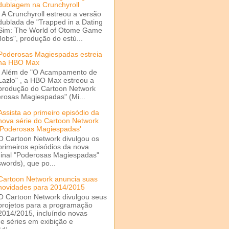
dublagem na Crunchyroll
A Crunchyroll estreou a versão
dublada de "Trapped in a Dating
Sim: The World of Otome Game
Mobs", produção do estú...
Poderosas Magiespadas estreia
na HBO Max
Além de "O Acampamento de
Lazlo" , a HBO Max estreou a
produção do Cartoon Network
rosas Magiespadas" (Mi...
Assista ao primeiro episódio da
nova série do Cartoon Network
'Poderosas Magiespadas'
O Cartoon Network divulgou os
primeiros episódios da nova
ginal "Poderosas Magiespadas"
words), que po...
Cartoon Network anuncia suas
novidades para 2014/2015
O Cartoon Network divulgou seus
projetos para a programação
2014/2015, incluíndo novas
e séries em exibição e