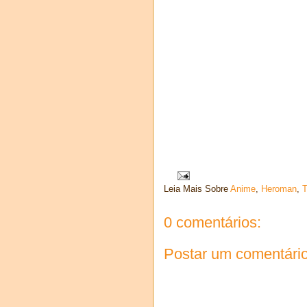
Leia Mais Sobre
Anime
,
Heroman
,
T
0 comentários:
Postar um comentári