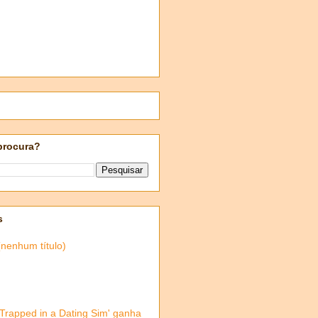
procura?
s
(nenhum título)
'Trapped in a Dating Sim' ganha