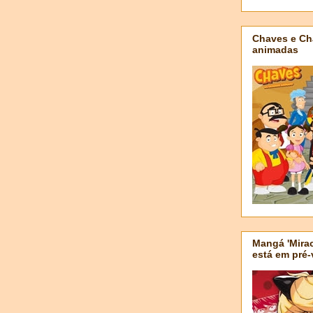
Chaves e Ch
animadas
Mangá 'Mirac
está em pré