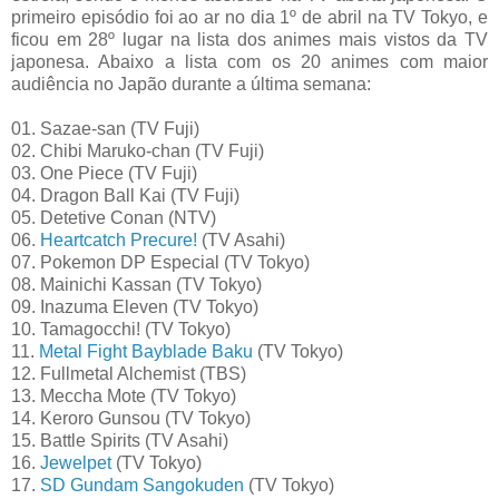
primeiro episódio foi ao ar no dia 1º de abril na TV Tokyo, e
ficou em 28º lugar na lista dos animes mais vistos da TV
japonesa. Abaixo a lista com os 20 animes com maior
audiência no Japão durante a última semana:
01. Sazae-san (TV Fuji)
02. Chibi Maruko-chan (TV Fuji)
03. One Piece (TV Fuji)
04. Dragon Ball Kai (TV Fuji)
05. Detetive Conan (NTV)
06.
Heartcatch Precure!
(TV Asahi)
07. Pokemon DP Especial (TV Tokyo)
08. Mainichi Kassan (TV Tokyo)
09. Inazuma Eleven (TV Tokyo)
10. Tamagocchi! (TV Tokyo)
11.
Metal Fight Bayblade Baku
(TV Tokyo)
12. Fullmetal Alchemist (TBS)
13. Meccha Mote (TV Tokyo)
14. Keroro Gunsou (TV Tokyo)
15. Battle Spirits (TV Asahi)
16.
Jewelpet
(TV Tokyo)
17.
SD Gundam Sangokuden
(TV Tokyo)