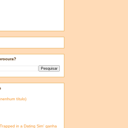
procura?
s
(nenhum título)
'Trapped in a Dating Sim' ganha