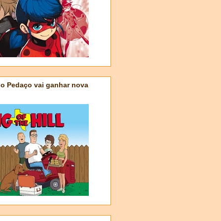
do Pedaço vai ganhar nova