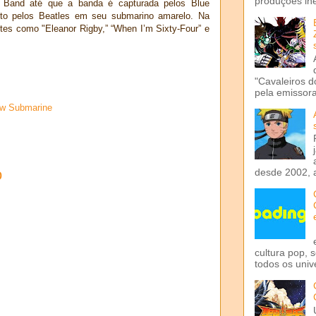
produções iné
b Band até que a banda é capturada pelos Blue
ito pelos Beatles em seu submarino amarelo. Na
tes como "Eleanor Rigby,” “When I’m Sixty-Four” e
"Cavaleiros d
pela emissora 
ow Submarine
o
desde 2002, 
cultura pop, 
todos os univ