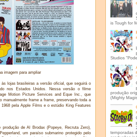
is Tough for 
Studios "Pode
na imagem para ampliar
 lojas brasileiras a versão oficial, que seguirá o
do nos Estados Unidos. Nessa versão o filme
produção ori
riage Motion Picture Services and Eque Inc., que
(Mighty Magis
ção manualmente frame a frame, preservando toda a
m 1968 pela Apple Films e o estúdio King Features
 produção de Al Brodax (Popeye, Recruta Zero),
temporadas d
epperland, um paraíso submarino protegido pelo