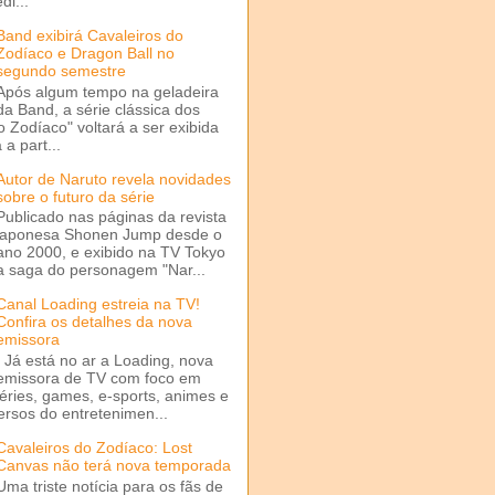
di...
Band exibirá Cavaleiros do
Zodíaco e Dragon Ball no
segundo semestre
Após algum tempo na geladeira
da Band, a série clássica dos
o Zodíaco" voltará a ser exibida
a part...
Autor de Naruto revela novidades
sobre o futuro da série
Publicado nas páginas da revista
japonesa Shonen Jump desde o
ano 2000, e exibido na TV Tokyo
a saga do personagem "Nar...
Canal Loading estreia na TV!
Confira os detalhes da nova
emissora
Já está no ar a Loading, nova
emissora de TV com foco em
séries, games, e-sports, animes e
ersos do entretenimen...
Cavaleiros do Zodíaco: Lost
Canvas não terá nova temporada
Uma triste notícia para os fãs de