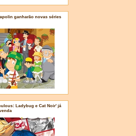
apolin ganharão novas séries
ulous: Ladybug e Cat Noir' já
-venda