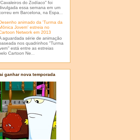
"Cavaleiros do Zodíaco" foi
divulgada essa semana em um
correu em Barcelona, na Espa...
Desenho animado da 'Turma da
Mônica Jovem' estreia no
Cartoon Network em 2013
A aguardada série de animação
baseada nos quadrinhos "Turma
em" está entre as estreias
elo Cartoon Ne...
ai ganhar nova temporada