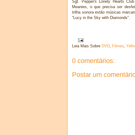
Sgt. Pepper's Lonely Hearts Clu
Meanies, o que precisa ser desfe
trilha sonora estão músicas marcan
“Lucy in the Sky with Diamonds".
Leia Mais Sobre
DVD
,
Filmes
,
Yell
0 comentários:
Postar um comentári