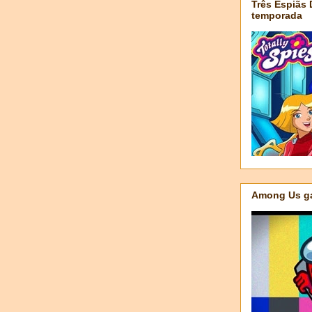
Três Espiãs
temporada
Among Us ga