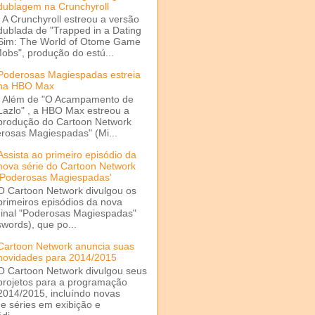
dublagem na Crunchyroll
A Crunchyroll estreou a versão
dublada de "Trapped in a Dating
Sim: The World of Otome Game
Mobs", produção do estú...
Poderosas Magiespadas estreia
na HBO Max
Além de "O Acampamento de
Lazlo" , a HBO Max estreou a
produção do Cartoon Network
rosas Magiespadas" (Mi...
Assista ao primeiro episódio da
nova série do Cartoon Network
'Poderosas Magiespadas'
O Cartoon Network divulgou os
primeiros episódios da nova
ginal "Poderosas Magiespadas"
words), que po...
Cartoon Network anuncia suas
novidades para 2014/2015
O Cartoon Network divulgou seus
projetos para a programação
2014/2015, incluíndo novas
e séries em exibição e