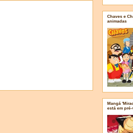
Chaves e Ch
animadas
Mangá 'Mirac
está em pré