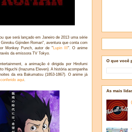
u que será lançado em Janeiro de 2013 uma série
Ginroku Gijinden Roman", aventura que conta com
por Monkey Punch, autor de "
Lupin III
". O anime
través da emissora TV Tokyo.
O que você 
ertainment, a animação é dirigida por Hirofumi
uto Higuchi (Inazuma Eleven). A história acompanha
oites da era Bakumatsu (1853-1867). O anime já
conferido aqui
.
As mais lida