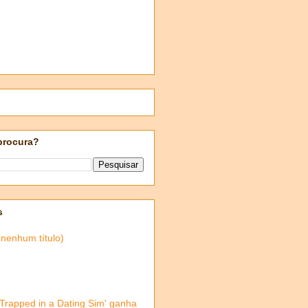
procura?
s
(nenhum título)
'Trapped in a Dating Sim' ganha