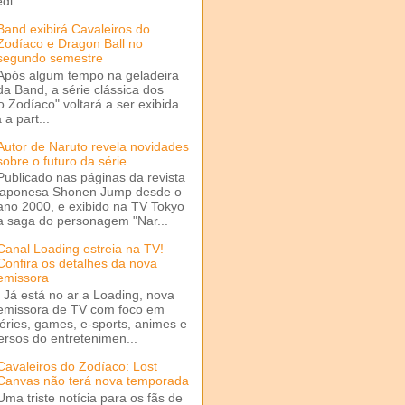
di...
Band exibirá Cavaleiros do
Zodíaco e Dragon Ball no
segundo semestre
Após algum tempo na geladeira
da Band, a série clássica dos
o Zodíaco" voltará a ser exibida
a part...
Autor de Naruto revela novidades
sobre o futuro da série
Publicado nas páginas da revista
japonesa Shonen Jump desde o
ano 2000, e exibido na TV Tokyo
a saga do personagem "Nar...
Canal Loading estreia na TV!
Confira os detalhes da nova
emissora
Já está no ar a Loading, nova
emissora de TV com foco em
séries, games, e-sports, animes e
ersos do entretenimen...
Cavaleiros do Zodíaco: Lost
Canvas não terá nova temporada
Uma triste notícia para os fãs de