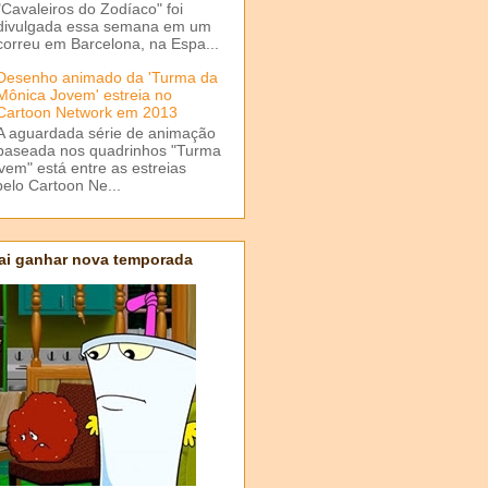
"Cavaleiros do Zodíaco" foi
divulgada essa semana em um
correu em Barcelona, na Espa...
Desenho animado da 'Turma da
Mônica Jovem' estreia no
Cartoon Network em 2013
A aguardada série de animação
baseada nos quadrinhos "Turma
em" está entre as estreias
elo Cartoon Ne...
ai ganhar nova temporada