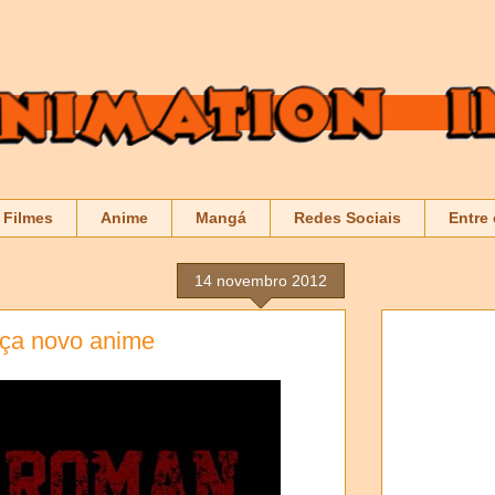
Filmes
Anime
Mangá
Redes Sociais
Entre
14 novembro 2012
ança novo anime