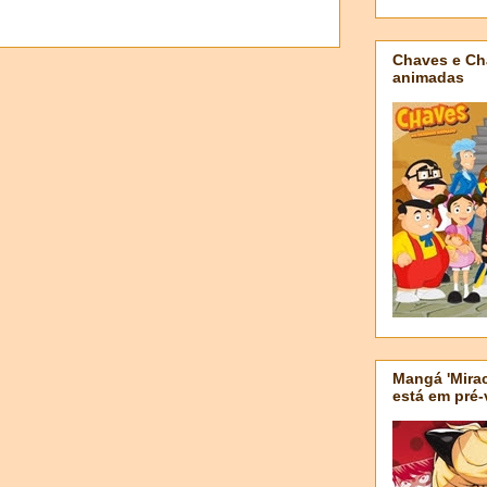
Chaves e Ch
animadas
Mangá 'Mirac
está em pré