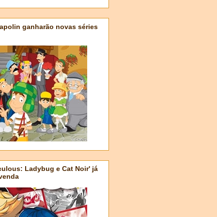
apolin ganharão novas séries
ulous: Ladybug e Cat Noir' já
-venda