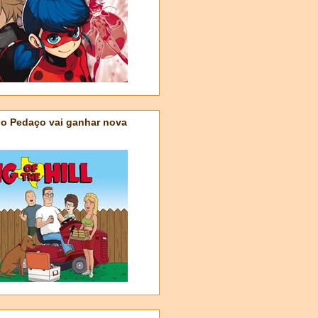
do Pedaço vai ganhar nova