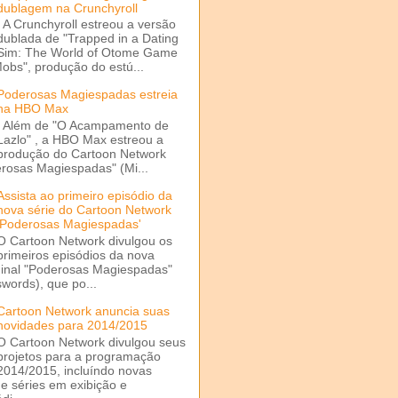
dublagem na Crunchyroll
A Crunchyroll estreou a versão
dublada de "Trapped in a Dating
Sim: The World of Otome Game
Mobs", produção do estú...
Poderosas Magiespadas estreia
na HBO Max
Além de "O Acampamento de
Lazlo" , a HBO Max estreou a
produção do Cartoon Network
rosas Magiespadas" (Mi...
Assista ao primeiro episódio da
nova série do Cartoon Network
'Poderosas Magiespadas'
O Cartoon Network divulgou os
primeiros episódios da nova
ginal "Poderosas Magiespadas"
words), que po...
Cartoon Network anuncia suas
novidades para 2014/2015
O Cartoon Network divulgou seus
projetos para a programação
2014/2015, incluíndo novas
e séries em exibição e