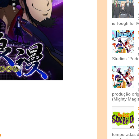
is Tough for 
Studios "Pode
produção ori
(Mighty Magis
o
temporadas d