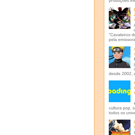
produções iné
"Cavaleiros d
pela emissora 
desde 2002, 
cultura pop, 
todos os univ