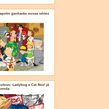
apolin ganharão novas séries
ulous: Ladybug e Cat Noir' já
-venda