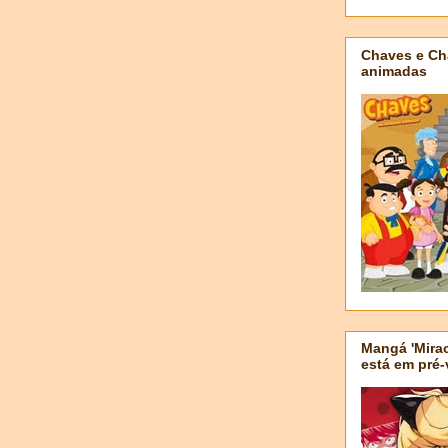
Chaves e Ch
animadas
Mangá 'Mirac
está em pré