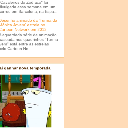
"Cavaleiros do Zodíaco" foi
divulgada essa semana em um
correu em Barcelona, na Espa...
Desenho animado da 'Turma da
Mônica Jovem' estreia no
Cartoon Network em 2013
A aguardada série de animação
baseada nos quadrinhos "Turma
em" está entre as estreias
elo Cartoon Ne...
ai ganhar nova temporada