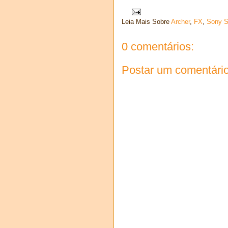
Leia Mais Sobre
Archer
,
FX
,
Sony S
0 comentários:
Postar um comentári