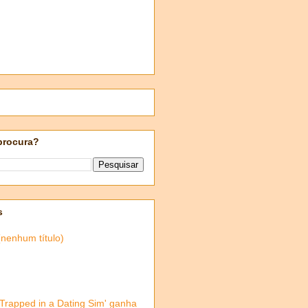
procura?
s
(nenhum título)
'Trapped in a Dating Sim' ganha