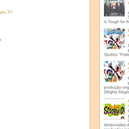
pin
,
TV
is Tough for 
o
Studios "Pode
produção ori
(Mighty Magis
temporadas d