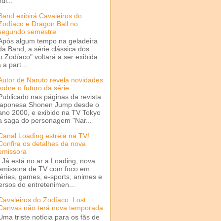
di...
Band exibirá Cavaleiros do
Zodíaco e Dragon Ball no
segundo semestre
Após algum tempo na geladeira
da Band, a série clássica dos
o Zodíaco" voltará a ser exibida
a part...
Autor de Naruto revela novidades
sobre o futuro da série
Publicado nas páginas da revista
japonesa Shonen Jump desde o
ano 2000, e exibido na TV Tokyo
a saga do personagem "Nar...
Canal Loading estreia na TV!
Confira os detalhes da nova
emissora
Já está no ar a Loading, nova
emissora de TV com foco em
séries, games, e-sports, animes e
ersos do entretenimen...
Cavaleiros do Zodíaco: Lost
Canvas não terá nova temporada
Uma triste notícia para os fãs de