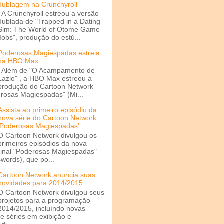
dublagem na Crunchyroll
A Crunchyroll estreou a versão
dublada de "Trapped in a Dating
Sim: The World of Otome Game
Mobs", produção do estú...
Poderosas Magiespadas estreia
na HBO Max
Além de "O Acampamento de
Lazlo" , a HBO Max estreou a
produção do Cartoon Network
rosas Magiespadas" (Mi...
Assista ao primeiro episódio da
nova série do Cartoon Network
'Poderosas Magiespadas'
O Cartoon Network divulgou os
primeiros episódios da nova
ginal "Poderosas Magiespadas"
words), que po...
Cartoon Network anuncia suas
novidades para 2014/2015
O Cartoon Network divulgou seus
projetos para a programação
2014/2015, incluíndo novas
e séries em exibição e