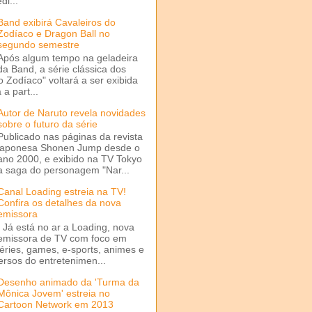
di...
Band exibirá Cavaleiros do
Zodíaco e Dragon Ball no
segundo semestre
Após algum tempo na geladeira
da Band, a série clássica dos
o Zodíaco" voltará a ser exibida
a part...
Autor de Naruto revela novidades
sobre o futuro da série
Publicado nas páginas da revista
japonesa Shonen Jump desde o
ano 2000, e exibido na TV Tokyo
a saga do personagem "Nar...
Canal Loading estreia na TV!
Confira os detalhes da nova
emissora
Já está no ar a Loading, nova
emissora de TV com foco em
séries, games, e-sports, animes e
ersos do entretenimen...
Desenho animado da 'Turma da
Mônica Jovem' estreia no
Cartoon Network em 2013