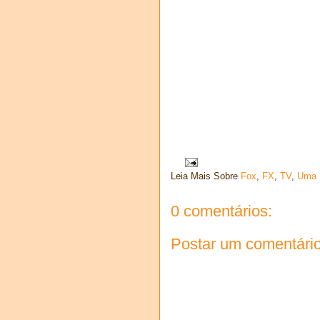
Leia Mais Sobre
Fox
,
FX
,
TV
,
Uma 
0 comentários:
Postar um comentári