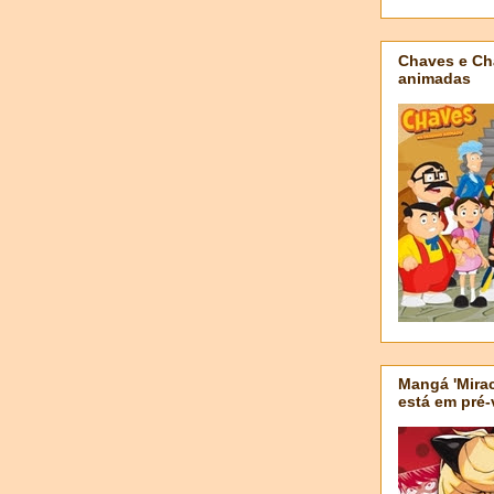
Chaves e Ch
animadas
Mangá 'Mirac
está em pré