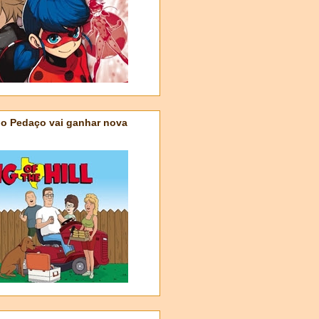
do Pedaço vai ganhar nova