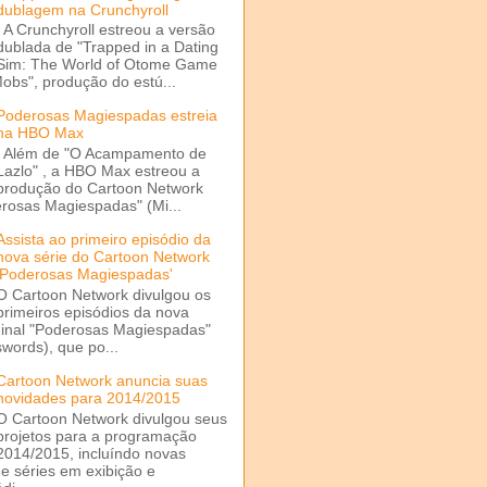
dublagem na Crunchyroll
A Crunchyroll estreou a versão
dublada de "Trapped in a Dating
Sim: The World of Otome Game
Mobs", produção do estú...
Poderosas Magiespadas estreia
na HBO Max
Além de "O Acampamento de
Lazlo" , a HBO Max estreou a
produção do Cartoon Network
rosas Magiespadas" (Mi...
Assista ao primeiro episódio da
nova série do Cartoon Network
'Poderosas Magiespadas'
O Cartoon Network divulgou os
primeiros episódios da nova
ginal "Poderosas Magiespadas"
words), que po...
Cartoon Network anuncia suas
novidades para 2014/2015
O Cartoon Network divulgou seus
projetos para a programação
2014/2015, incluíndo novas
e séries em exibição e