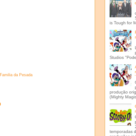
is Tough for 
Studios "Pode
Familia da Pesada
produção ori
(Mighty Magis
o
temporadas d