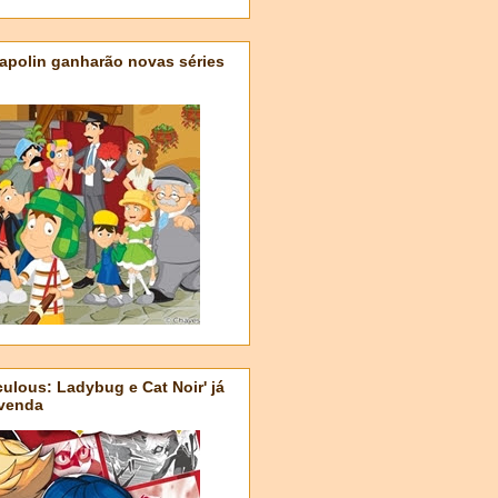
apolin ganharão novas séries
ulous: Ladybug e Cat Noir' já
-venda