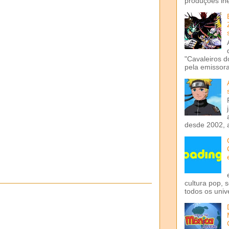
produções iné
"Cavaleiros d
pela emissora 
desde 2002, 
cultura pop, 
todos os univ