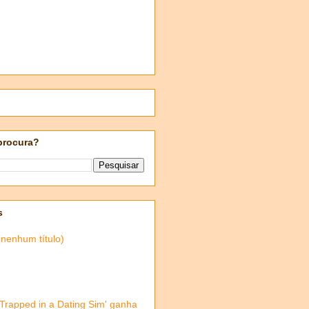
procura?
s
(nenhum título)
'Trapped in a Dating Sim' ganha