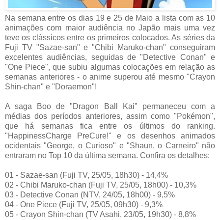
Na semana entre os dias 19 e 25 de Maio a lista com as 10
animações com maior audiência no Japão mais uma vez
teve os clássicos entre os primeiros colocados. As séries da
Fuji TV "Sazae-san" e "Chibi Maruko-chan" conseguiram
excelentes audiências, seguidas de "Detective Conan" e
"One Piece", que subiu algumas colocações em relação as
semanas anteriores - o anime superou até mesmo "Crayon
Shin-chan" e "Doraemon"!
A saga Boo de "Dragon Ball Kai" permaneceu com a
médias dos períodos anteriores, assim como "Pokémon",
que há semanas fica entre os últimos do ranking.
"HappinessCharge PreCure!" e os desenhos animados
ocidentais "George, o Curioso" e "Shaun, o Carneiro" não
entraram no Top 10 da última semana. Confira os detalhes:
01 - Sazae-san (Fuji TV, 25/05, 18h30) - 14,4%
02 - Chibi Maruko-chan (Fuji TV, 25/05, 18h00) - 10,3%
03 - Detective Conan (NTV, 24/05, 18h00) - 9,5%
04 - One Piece (Fuji TV, 25/05, 09h30) - 9,3%
05 - Crayon Shin-chan (TV Asahi, 23/05, 19h30) - 8,8%