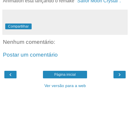
Animation está lançando o remake
"Sailor Moon Crystal".
Compartilhar
Nenhum comentário:
Postar um comentário
‹
›
Página inicial
Ver versão para a web