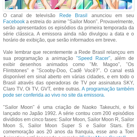
O canal de televisão
Rede Brasil
anunciou em seu
Facebook
a estreia do anime "Sailor Moon". Provavelmente,
serão apresentados os episódios da primeira temporada da
série clássica. A emissora ainda não divulgou a data e o
horário de exibição, que serão informados em breve.
Vale lembrar que recentemente a Rede Brasil relançou em
sua programação a animação
"Speed Racer"
, além de
exibir desenhos animados como "Mr. Magoo", "Os
Flintstones" e "Scooby-Doo, Cadê Você?". O canal está
disponível em sinal aberto em várias cidades, e em todo o
Brasil através das operadoras de TV por assinatura SKY,
Claro TV, Oi TV, GVT, entre outras.
A programação também
pode ser conferida ao vivo no site da emissora.
"Sailor Moon" é uma criação de Naoko Takeuchi, e foi
lançado no Japão 1992. A série contou com 200 episódios
divididos em cinco fases: Sailor Moon, Sailor Moon R, Sailor
Moon S, Sailor Moon Super S e Sailor Stars. Em
comemoração aos 20 anos da franquia, esse ano a Toei