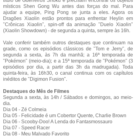
título de Guerreiros Shoku e precisam encontrar os objetos
místicos Shen Gong Wu antes das forças do mal. Para
ajudar a equipe, Ping
Pong se junta a eles. Agora os
Dragões Xiaolin estão prontos para enfrentar Heylin em
"Crônicas Xiaolin", spin-off da animação "Duelo Xiaolin"
(Xiaolin Showdown) - de segunda a quinta,
sempre às 16h.
Vale conferir também outros destaques que continuam na
grade, como os episódios clássicos de "Tom e Jerry", de
segunda a sexta, às 7h da manhã; a 16ª temporada de
"Pokémon" (meio-dia);
e a 15ª temporada de "Pokémon" (3
episódios por dia, a partir das 3h da madrugada). Toda
quinta-feira, às 16h30, o canal continua com os capítulos
inéditos de "Digimon Fusion".
Destaques do Mês de Filmes
Segunda a sexta, às 14h / Sábados e domingos, ao meio-
dia.
Dia 04 - Zé Colmeia
Dia 05 - Felicidade é um Cobertor Quente, Charlie Brown
Dia 06 - Scooby-Doo! A Lenda do Fantasmossauro
Dia 07 - Speed Racer
Dia 08 - Meu Malvado Favorito