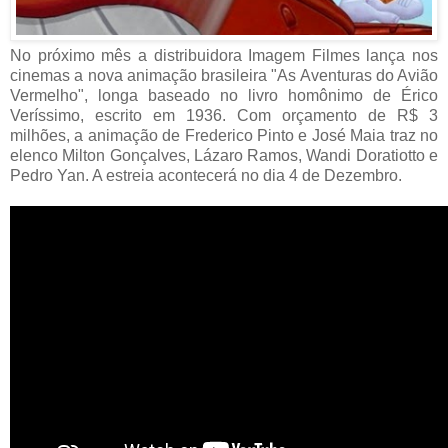
No próximo mês a distribuidora Imagem Filmes lança nos
cinemas a nova animação brasileira "As Aventuras do Avião
Vermelho", longa baseado no livro homônimo de Érico
Veríssimo, escrito em 1936. Com orçamento de R$ 3
milhões, a animação de Frederico Pinto e José Maia traz no
elenco Milton Gonçalves, Lázaro Ramos, Wandi Doratiotto e
Pedro Yan. A estreia acontecerá no dia 4 de Dezembro.