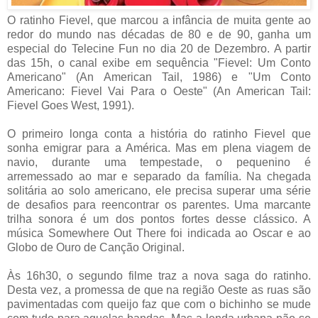
O ratinho Fievel, que marcou a infância de muita gente ao
redor do mundo nas décadas de 80 e de 90, ganha um
especial do Telecine Fun no dia 20 de Dezembro. A partir
das 15h, o canal exibe em sequência "Fievel: Um Conto
Americano" (An American Tail, 1986) e "Um Conto
Americano: Fievel Vai Para o Oeste" (An American Tail:
Fievel Goes West, 1991).
O primeiro longa conta a história do ratinho Fievel que
sonha emigrar para a América. Mas em plena viagem de
navio, durante uma tempestade, o pequenino é
arremessado ao mar e separado da família. Na chegada
solitária ao solo americano, ele precisa superar uma série
de desafios para reencontrar os parentes. Uma marcante
trilha sonora é um dos pontos fortes desse clássico. A
música Somewhere Out There foi indicada ao Oscar e ao
Globo de Ouro de Canção Original.
Às 16h30, o segundo filme traz a nova saga do ratinho.
Desta vez, a promessa de que na região Oeste as ruas são
pavimentadas com queijo faz que com o bichinho se mude