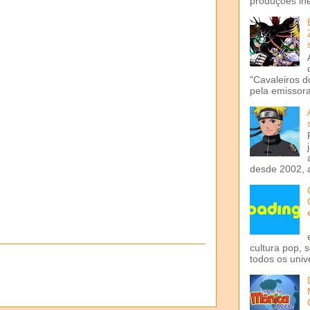
produções iné
"Cavaleiros d
pela emissora 
desde 2002, 
cultura pop, 
todos os univ