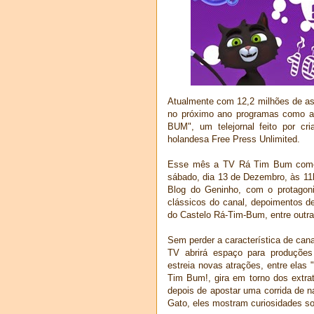
Atualmente com 12,2 milhões de ass
no próximo ano programas como a
BUM", um telejornal feito por c
holandesa Free Press Unlimited.
Esse mês a TV Rá Tim Bum comemo
sábado, dia 13 de Dezembro, às 11
Blog do Geninho, com o protagoni
clássicos do canal, depoimentos d
do Castelo Rá-Tim-Bum, entre outras
Sem perder a característica de cana
TV abrirá espaço para produções
estreia novas atrações, entre elas
Tim Bum!, gira em torno dos extra
depois de apostar uma corrida de n
Gato, eles mostram curiosidades so