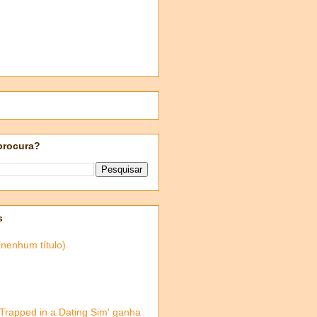
procura?
s
(nenhum título)
'Trapped in a Dating Sim' ganha