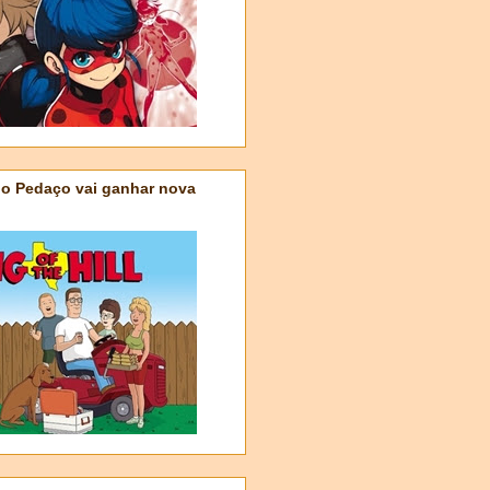
do Pedaço vai ganhar nova