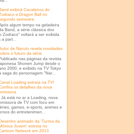
di...
Band exibirá Cavaleiros do
Zodíaco e Dragon Ball no
segundo semestre
Após algum tempo na geladeira
da Band, a série clássica dos
o Zodíaco" voltará a ser exibida
a part...
Autor de Naruto revela novidades
sobre o futuro da série
Publicado nas páginas da revista
japonesa Shonen Jump desde o
ano 2000, e exibido na TV Tokyo
a saga do personagem "Nar...
Canal Loading estreia na TV!
Confira os detalhes da nova
emissora
Já está no ar a Loading, nova
emissora de TV com foco em
séries, games, e-sports, animes e
ersos do entretenimen...
Desenho animado da 'Turma da
Mônica Jovem' estreia no
Cartoon Network em 2013