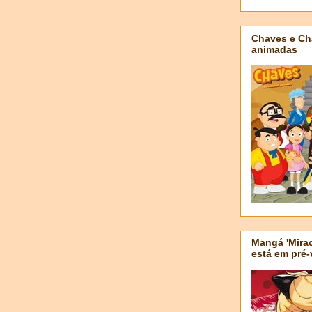
Chaves e Ch
animadas
Mangá 'Mirac
está em pré