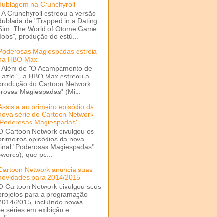
dublagem na Crunchyroll
A Crunchyroll estreou a versão
dublada de "Trapped in a Dating
Sim: The World of Otome Game
Mobs", produção do estú...
Poderosas Magiespadas estreia
na HBO Max
Além de "O Acampamento de
Lazlo" , a HBO Max estreou a
produção do Cartoon Network
rosas Magiespadas" (Mi...
Assista ao primeiro episódio da
nova série do Cartoon Network
'Poderosas Magiespadas'
O Cartoon Network divulgou os
primeiros episódios da nova
ginal "Poderosas Magiespadas"
words), que po...
Cartoon Network anuncia suas
novidades para 2014/2015
O Cartoon Network divulgou seus
projetos para a programação
2014/2015, incluíndo novas
e séries em exibição e