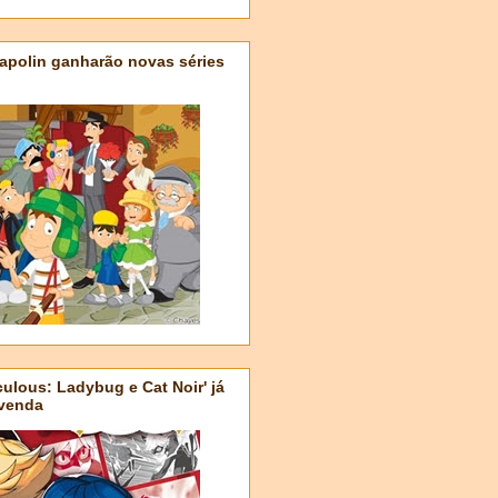
apolin ganharão novas séries
ulous: Ladybug e Cat Noir' já
-venda