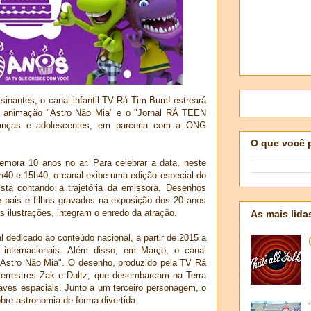
inantes, o canal infantil TV Rá Tim Bum! estreará
 animação "Astro Não Mia" e o "Jornal RÁ TEEN
rianças e adolescentes, em parceria com a ONG
O que você 
ra 10 anos no ar. Para celebrar a data, neste
h40 e 15h40, o canal exibe uma edição especial do
sta contando a trajetória da emissora. Desenhos
e pais e filhos gravados na exposição dos 20 anos
 ilustrações, integram o enredo da atração.
As mais lida
l dedicado ao conteúdo nacional, a partir de 2015 a
 internacionais. Além disso, em Março, o canal
 "Astro Não Mia". O desenho, produzido pela TV Rá
terrestres Zak e Dultz, que desembarcam na Terra
aves espaciais. Junto a um terceiro personagem, o
bre astronomia de forma divertida.